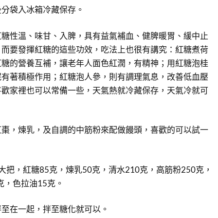
後分袋入冰箱冷藏保存。
紅糖性溫、味甘、入脾，具有益氣補血、健脾暖胃、緩中止
。而要發揮紅糖的這些功效，吃法上也很有講究：紅糖煮荷
紅糖的營養互補，讓老年人面色紅潤，有精神；用紅糖泡桂
眠有著積極作用；紅糖泡人參，則有調理氣息，改善低血壓
喜歡家裡也可以常備一些，天氣熱就冷藏保存，天氣冷就可
紅棗，煉乳，及自調的中筋粉來配做饅頭，喜歡的可以試一
把，紅糖85克，煉乳50克，清水210克，高筋粉250克，
克，色拉油15克。
拌至在一起，拌至糖化就可以。