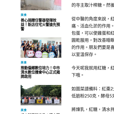
的寺主取汁榨糖。然
美食
從中醫的角度來說，
善心捐贈住警器發揮效
益！新店住宅火警搶先預
痛、活血化淤的作用
警
包蛋，可以使雞蛋和
圓乾服用，對改善睡
的作用。朋友們要是
以室溫保存。
美食
今天呢我就用紅糖，
推動偏鄉數位培力！中市
清水數位機會中心正式揭
下哦。
牌啟用
如圖菜譜備料：紅棗2大
低筋粉250克，酵母5
將煉乳，紅糖，清水
美食