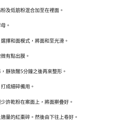
筋粉及低筋粉混合加至在裡面。
酵母。
，選擇和面模式，將面和至光滑。
微微有點出膜。
，靜放醒5分鐘之後再來整形。
，打成細碎備用。
灑少許乾粉在案面上，將面擀疊好。
上適量的紅棗碎。然後由下往上卷好。