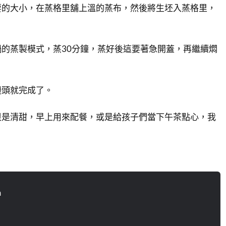
要的大小，在蒸格里舖上溫的蒸布，然後將生坯入蒸格里，
的蒸製模式，蒸30分鐘，蒸好後這要著急開蓋，再繼續燜
饅頭就完成了。
很是清甜，早上用來配餐，或是給孩子們當下午茶點心，我
。
n