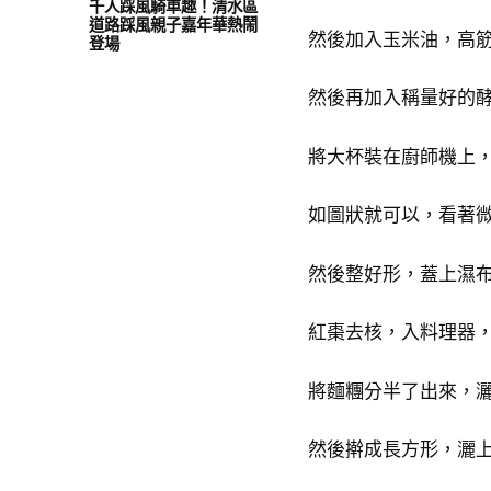
千人踩風騎車趣！清水區
道路踩風親子嘉年華熱鬧
然後加入玉米油，高
登場
然後再加入稱量好的
將大杯裝在廚師機上
如圖狀就可以，看著
然後整好形，蓋上濕布
紅棗去核，入料理器
將麵糰分半了出來，
然後擀成長方形，灑