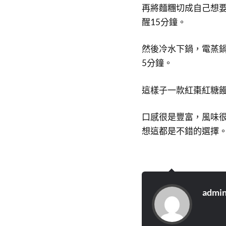
再將麵糰切成自己想
醒15分鐘。
然後冷水下鍋，電蒸鍋
5分鐘。
這樣子一款紅棗紅糖
口感很是豐富，風味
想這都是不錯的選擇
admi