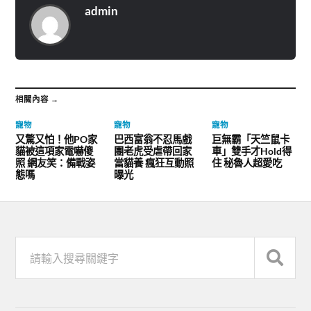
admin
相關內容 →
寵物
寵物
寵物
又驚又怕！他PO家
巴西富翁不忍馬戲
巨無霸「天竺鼠卡
貓被這項家電嚇傻
團老虎受虐帶回家
車」雙手才Hold得
照 網友笑：備戰姿
當貓養 瘋狂互動照
住 秘魯人超愛吃
態嗎
曝光