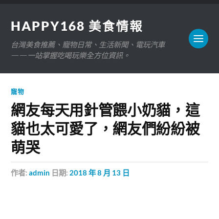
HAPPY168 美食情報
台灣美食推薦、寵物日常、生活新聞、電玩汽車
——一站掌握吃喝玩樂全方位資訊。
寵物
網友每天用針管餵小奶貓，這
貓也太可愛了，網友們紛紛被
萌哭
作者:
admin
日期:
2018 年 8 月 13 日