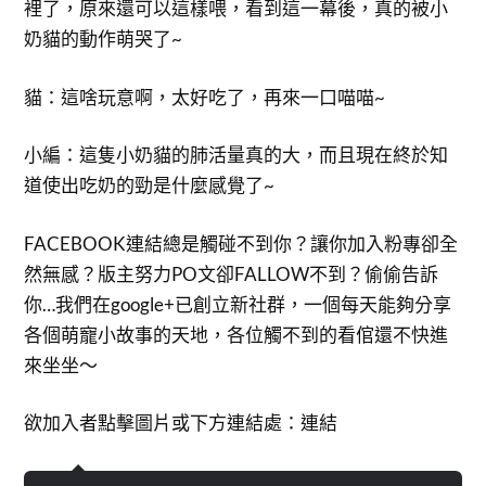
裡了，原來還可以這樣喂，看到這一幕後，真的被小
奶貓的動作萌哭了~
貓：這啥玩意啊，太好吃了，再來一口喵喵~
小編：這隻小奶貓的肺活量真的大，而且現在終於知
道使出吃奶的勁是什麼感覺了~
FACEBOOK連結總是觸碰不到你？讓你加入粉專卻全
然無感？版主努力PO文卻FALLOW不到？偷偷告訴
你…我們在google+已創立新社群，一個每天能夠分享
各個萌寵小故事的天地，各位觸不到的看倌還不快進
來坐坐～
欲加入者點擊圖片或下方連結處：連結