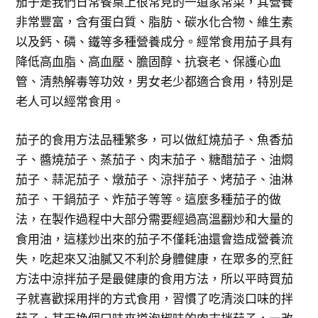
茄子是我們日常餐桌上很常見的一道家常菜，其營養
非常豐富，含有蛋白質、脂肪、碳水化合物、維生素
以及鈣、磷、鐵等多種營養成分。經常食用茄子具有
降低高血脂、高血壓、膽固醇、抗衰老、保護心血
管、清熱解毒等功效，男女老少都適合食用，特別是
老人可以經常食用。
茄子的食用方法品種繁多，可以做紅燒茄子、魚香茄
子、醬燒茄子、蒸茄子、肉末茄子、糖醋茄子、油燜
茄子、蒜泥茄子、燉茄子、涼拌茄子、烤茄子、油淋
茄子、干鍋茄子、炸茄子等等。這麼多種茄子的做
法，在製作過程中大部分需要經過高溫翻炒和大量的
食用油，這樣炒出來的茄子不僅耗油還會造成營養流
失，吃起來又油膩又不利於身體健康，在眾多的烹飪
方法中涼拌茄子是最健康的食用方法，所以平時買茄
子就喜歡採用拌的方式食用，習慣了吃清淡口味的拌