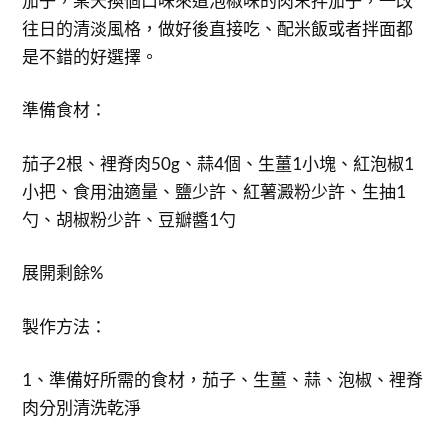
茄子，某天換個口味來道泡椒味的肉末拌茄子，一改
往日的清淡風格，做好後直接吃、配米飯或者拌面都
是不錯的好選擇。
準備食材：
茄子2根、裡脊肉50g、蒜4個、生薑1小塊、紅泡椒1
小把、食用油適量、鹽少許、紅薯澱粉少許、生抽1
勺、胡椒粉少許、豆瓣醬1勺
展開剩餘%
製作方法：
1、準備好所需的食材，茄子、生薑、蒜、泡椒、裡脊
肉分別清洗乾淨