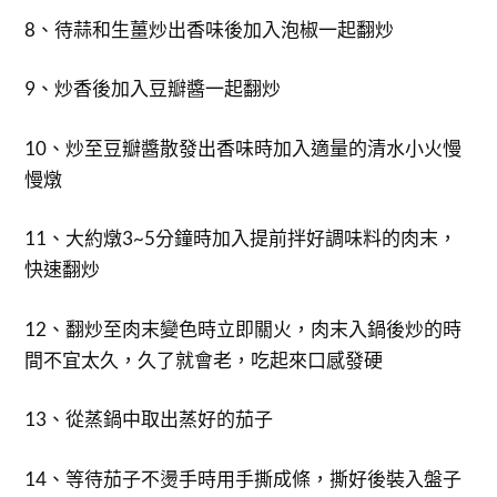
8、待蒜和生薑炒出香味後加入泡椒一起翻炒
9、炒香後加入豆瓣醬一起翻炒
10、炒至豆瓣醬散發出香味時加入適量的清水小火慢
慢燉
11、大約燉3~5分鐘時加入提前拌好調味料的肉末，
快速翻炒
12、翻炒至肉末變色時立即關火，肉末入鍋後炒的時
間不宜太久，久了就會老，吃起來口感發硬
13、從蒸鍋中取出蒸好的茄子
14、等待茄子不燙手時用手撕成條，撕好後裝入盤子