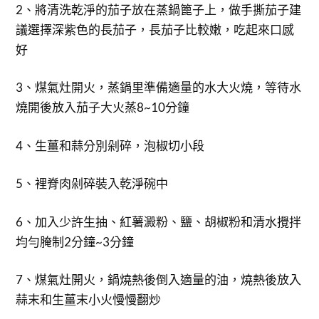
2、將清洗乾淨的茄子放在蒸鍋篦子上，做手撕茄子建
議選擇深紫色的長茄子，長茄子比較嫩，吃起來口感
好
3、煤氣灶開火，蒸鍋里準備適量的水大火燒，等待水
燒開後放入茄子大火蒸8~10分鐘
4、生薑和蒜分別剁碎，泡椒切小段
5、裡脊肉剁碎裝入乾淨碗中
6、加入少許生抽、紅薯澱粉、鹽、胡椒粉和清水攪拌
均勻腌制2分鐘~3分鐘
7、煤氣灶開火，鍋燒熱後倒入適量的油，燒熱後放入
蒜末和生薑末小火慢慢翻炒