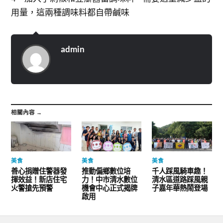
用量，這兩種調味料都自帶鹹味
admin
相關內容 →
美食
美食
美食
善心捐贈住警器發
推動偏鄉數位培
千人踩風騎車趣！
揮效益！新店住宅
力！中市清水數位
清水區道路踩風親
火警搶先預警
機會中心正式揭牌
子嘉年華熱鬧登場
啟用