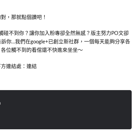
的對，那就點個讚吧！
總是觸碰不到你？讓你加入粉專卻全然無感？版主努力PO文卻
告訴你…我們在google+已創立新社群，一個每天能夠分享各
，各位觸不到的看倌還不快進來坐坐～
下方連結處：連結
n