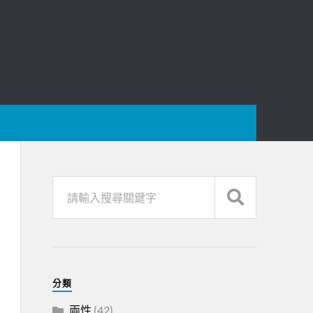
分類
兩性
(42)