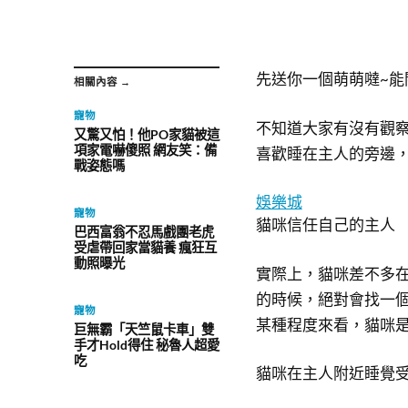
先送你一個萌萌噠~能
相關內容 →
寵物
不知道大家有沒有觀
又驚又怕！他PO家貓被這
項家電嚇傻照 網友笑：備
喜歡睡在主人的旁邊
戰姿態嗎
娛樂城
寵物
貓咪信任自己的主人
巴西富翁不忍馬戲團老虎
受虐帶回家當貓養 瘋狂互
動照曝光
實際上，貓咪差不多
的時候，絕對會找一
寵物
某種程度來看，貓咪
巨無霸「天竺鼠卡車」雙
手才Hold得住 秘魯人超愛
吃
貓咪在主人附近睡覺