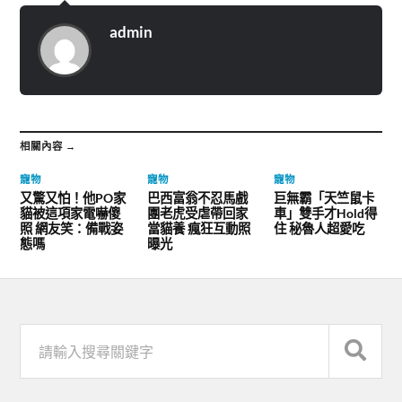
admin
相關內容 →
寵物
寵物
寵物
又驚又怕！他PO家
巴西富翁不忍馬戲
巨無霸「天竺鼠卡
貓被這項家電嚇傻
團老虎受虐帶回家
車」雙手才Hold得
照 網友笑：備戰姿
當貓養 瘋狂互動照
住 秘魯人超愛吃
態嗎
曝光