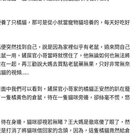
便養了只橘貓，那可是從小就當寵物貓培養的，每天好吃好
媽便突然找到自己，說是因為家裡似乎有老鼠，過來問自己
老鼠一用，鏟屎官小哥當時就愣住了，他無論如何也無法將
繫在一起，再三勸說大媽去買點老鼠藥無果，只好非常無奈
貓的視頻……
畫面中我們可以看到，鏟屎官小哥家的橘貓正安然的趴在籠
了一隻橘黃色的倉鼠，待在一隻貓咪旁邊，卻絲毫不慌，悠
」待在身邊，貓咪卻視若無睹？王大媽是徹底傻了眼了，然
更是打消了將貓咪借回家的念頭，因為，這隻橘貓竟然給倉