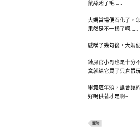
鼠舔起了毛……
大媽當場便石化了，
果然是不一樣了啊……
感嘆了幾句後，大媽便
鏟屎官小哥也是十分
寞就給它買了只倉鼠玩
畢竟這年頭，誰會讓
好喝供著才是啊~
寵物