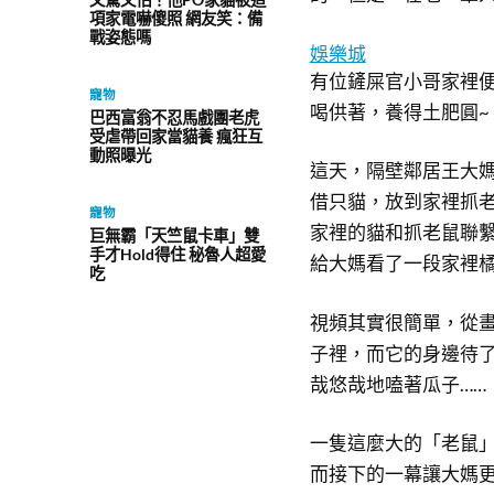
項家電嚇傻照 網友笑：備
戰姿態嗎
娛樂城
有位鏟屎官小哥家裡
寵物
喝供著，養得土肥圓~
巴西富翁不忍馬戲團老虎
受虐帶回家當貓養 瘋狂互
動照曝光
這天，隔壁鄰居王大
借只貓，放到家裡抓
寵物
家裡的貓和抓老鼠聯
巨無霸「天竺鼠卡車」雙
手才Hold得住 秘魯人超愛
給大媽看了一段家裡橘
吃
視頻其實很簡單，從
子裡，而它的身邊待
哉悠哉地嗑著瓜子……
一隻這麼大的「老鼠
而接下的一幕讓大媽