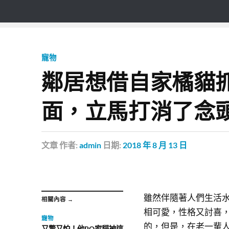
寵物
鄰居想借自家橘貓
面，立馬打消了念
文章
作者:
admin
日期:
2018 年 8 月 13 日
雖然伴隨著人們生活
相關內容 →
相可愛，性格又討喜
寵物
的，但是，在老一輩
又驚又怕！他PO家貓被這