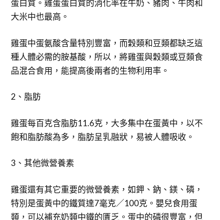
蛋白質。雞蛋蛋白質的消化率在牛奶、豬肉、牛肉和
大米中也最高。
雞蛋中蛋氨酸含量特別豐富，而穀類和豆類都缺乏這
種人體必需的胺基酸，所以，將雞蛋與穀類或豆類食
品混合食用，能提高後兩者的生物利用率。
2、脂肪
雞蛋每百克含脂肪11.6克，大多集中在蛋黃中，以不
飽和脂肪酸為多，脂肪呈乳融狀，易被人體吸收。
3、其他微營養素
雞蛋還有其它重要的微營養素，如鉀、鈉、鎂、磷，
特別是蛋黃中的鐵質達7毫克／100克。嬰兒食用蛋
類，可以補充奶類中鐵的匱乏。蛋中的磷很豐富，但