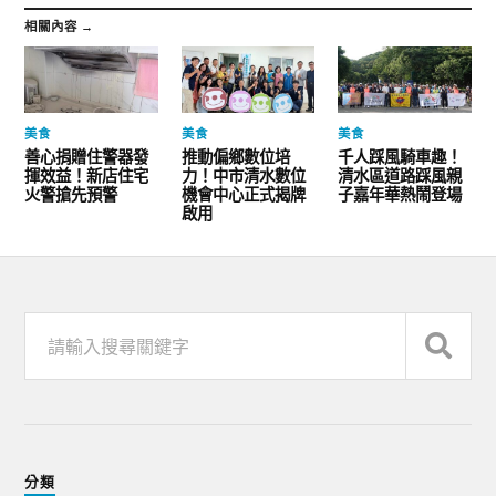
相關內容 →
美食
美食
美食
善心捐贈住警器發
推動偏鄉數位培
千人踩風騎車趣！
揮效益！新店住宅
力！中市清水數位
清水區道路踩風親
火警搶先預警
機會中心正式揭牌
子嘉年華熱鬧登場
啟用
分類