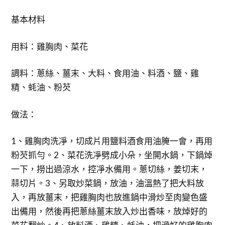
基本材料
用料：雞胸肉、菜花
調料：蔥絲、薑末、大料、食用油、料酒、鹽、雞
精、蚝油、粉芡
做法：
1、雞胸肉洗凈，切成片用鹽料酒食用油腌一會，再用
粉芡抓勻。2、菜花洗凈劈成小朵，坐開水鍋，下鍋焯
一下，撈出過涼水，控凈水備用。蔥切絲，姜切末，
蒜切片。3、另取炒菜鍋，放油，油溫熱了把大料放
入，再放薑末，把雞胸肉也放進鍋中滑炒至肉變色盛
出備用，然後再把蔥絲薑末放入炒出香味，放焯好的