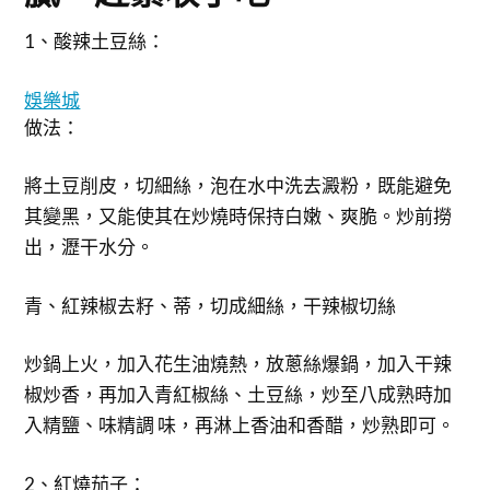
1、酸辣土豆絲：
娛樂城
做法：
將土豆削皮，切細絲，泡在水中洗去澱粉，既能避免
其變黑，又能使其在炒燒時保持白嫩、爽脆。炒前撈
出，瀝干水分。
青、紅辣椒去籽、蒂，切成細絲，干辣椒切絲
炒鍋上火，加入花生油燒熱，放蔥絲爆鍋，加入干辣
椒炒香，再加入青紅椒絲、土豆絲，炒至八成熟時加
入精鹽、味精調 味，再淋上香油和香醋，炒熟即可。
2、紅燒茄子：