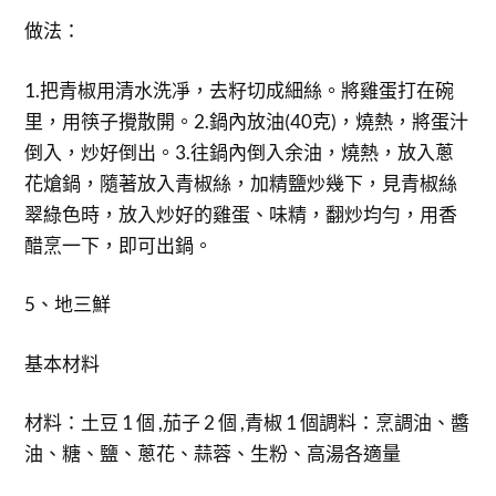
做法：
1.把青椒用清水洗凈，去籽切成細絲。將雞蛋打在碗
里，用筷子攪散開。2.鍋內放油(40克)，燒熱，將蛋汁
倒入，炒好倒出。3.往鍋內倒入余油，燒熱，放入蔥
花熗鍋，隨著放入青椒絲，加精鹽炒幾下，見青椒絲
翠綠色時，放入炒好的雞蛋、味精，翻炒均勻，用香
醋烹一下，即可出鍋。
5、地三鮮
基本材料
材料：土豆 1 個 ,茄子 2 個 ,青椒 1 個調料：烹調油、醬
油、糖、鹽、蔥花、蒜蓉、生粉、高湯各適量