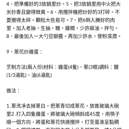
4、把準備好的3放鍋里炒。5、把3放鍋里用中火把大
米抄香且變得微黃。6、用攪拌機把炒好的3打碎。不
要攪得太碎。顆粒大些易可。7、把6倒入腌好的肉
里。加入老抽，生抽，糖，雞精，少許麻油。拌勻。
8、最後加入一大勺豆瓣醬。再加少許水，使粉濕潤。
9、蔥花炒雞蛋：
烹制方法(兩人份)材料：雞蛋(4隻)、蔥(3根)調料：鹽
(1/3湯匙)、油(6湯匙)
做法：
1 .蔥洗凈去掉蔥白，把蔥青切成蔥花，放進玻璃大碗
里2 .打入四隻雞蛋，將玻璃大碗傾斜成45度，用筷子
順一個方向，將蛋和蔥花快速攪拌，打至蛋液呈黏稠