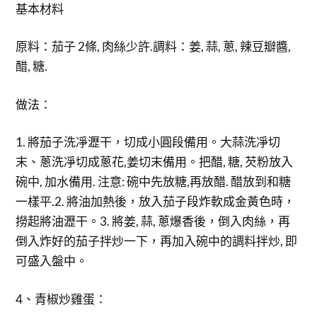
基本材料
原料：茄子 2條, 肉絲少許.調料：姜, 蒜, 蔥, 辣豆瓣醬,
醋, 糖.
做法：
1. 將茄子洗凈瀝干，切成小圓段備用。大蒜洗凈切
末、蔥洗凈切成蔥花,姜切末備用。把醋, 糖, 芡粉放入
碗中, 加水備用. 注意: 碗中先放糖,再放醋. 醋放到和糖
一樣平.2. 將油加熱後，放入茄子段炸軟成金黃色時，
撈起將油瀝干。3. 將姜, 蒜, 蔥爆香後，倒入肉絲，再
倒入炸好的茄子拌炒一下，再加入碗中的調料拌炒, 即
可盛入盤中。
4、青椒炒雞蛋：