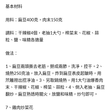
基本材料
用料：扁豆400克，肉末150克
調料：干辣椒4個，老抽1大勺，榨菜末、花椒、蒜
粒、鹽、味精各適量
做法：
1、扁豆兩頭撕去老筋，掰成兩節，洗凈，控干。2、
燒熱250克油，放入扁豆，炸到扁豆表皮起皺時，用
笊籬撈出控凈油。3、另取鍋燒熱，用1大勺油爆香肉
末、干辣椒、花椒、榨菜、蒜粒。4、倒入老抽、扁豆
翻炒，扁豆熟透時關火，放鹽和味精，炒勻即可。
7、雞肉炒菜花