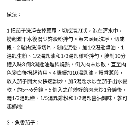
做法：
1 把茄子洗凈去掉頭尾，切成滾刀狀，泡在清水中，
撈起瀝干水後灑少許澱粉拌勻。蔥去頭尾洗凈，切成
段。2 豬肉洗凈切片，剁成泥後，加1/2湯匙醬油、1
湯匙生粉、1/2湯匙油和1/3湯匙雞粉拌勻，腌制10分
鐘入味3 倒3湯匙油進鍋燒熱，倒入肉末炒散，直至肉
色變白後撈起待用。4 繼續加10湯匙油，爆香蔥段，
放入茄子開大火快速翻炒，加5湯匙水炒至茄子出水變
軟，約5～6分鐘。5 倒入之前炒好的肉末炒1分鐘後，
灑1/3湯匙鹽、1/5湯匙雞粉和1/2湯匙醬油調味，就可
起鍋啦!
3、魚香茄子：