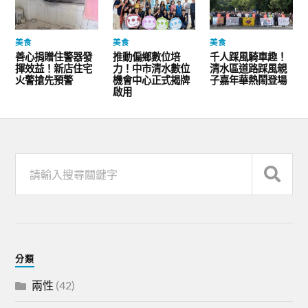
美食
美食
美食
善心捐贈住警器發
推動偏鄉數位培
千人踩風騎車趣！
揮效益！新店住宅
力！中市清水數位
清水區道路踩風親
火警搶先預警
機會中心正式揭牌
子嘉年華熱鬧登場
啟用
分類
兩性
(42)