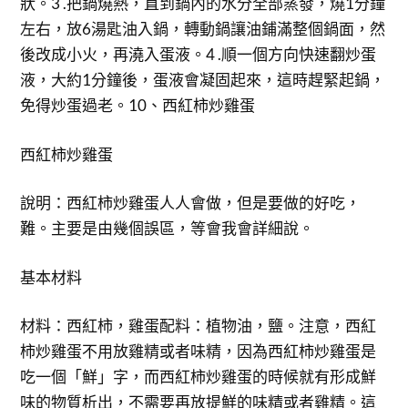
狀。3 .把鍋燒熱，直到鍋內的水分全部蒸發，燒1分鐘
左右，放6湯匙油入鍋，轉動鍋讓油鋪滿整個鍋面，然
後改成小火，再澆入蛋液。4 .順一個方向快速翻炒蛋
液，大約1分鐘後，蛋液會凝固起來，這時趕緊起鍋，
免得炒蛋過老。10、西紅柿炒雞蛋
西紅柿炒雞蛋
說明：西紅柿炒雞蛋人人會做，但是要做的好吃，
難。主要是由幾個誤區，等會我會詳細說。
基本材料
材料：西紅柿，雞蛋配料：植物油，鹽。注意，西紅
柿炒雞蛋不用放雞精或者味精，因為西紅柿炒雞蛋是
吃一個「鮮」字，而西紅柿炒雞蛋的時候就有形成鮮
味的物質析出，不需要再放提鮮的味精或者雞精。這