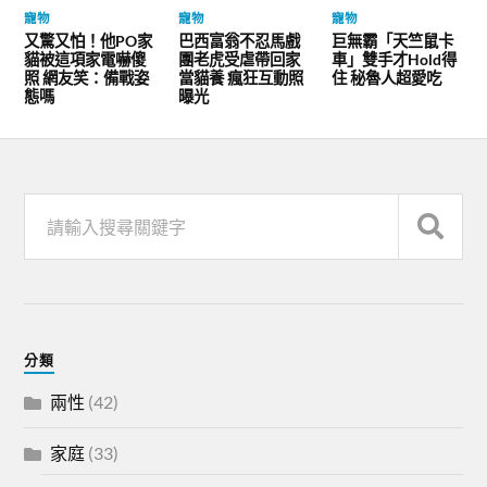
寵物
寵物
寵物
又驚又怕！他PO家
巴西富翁不忍馬戲
巨無霸「天竺鼠卡
貓被這項家電嚇傻
團老虎受虐帶回家
車」雙手才Hold得
照 網友笑：備戰姿
當貓養 瘋狂互動照
住 秘魯人超愛吃
態嗎
曝光
分類
兩性
(42)
家庭
(33)