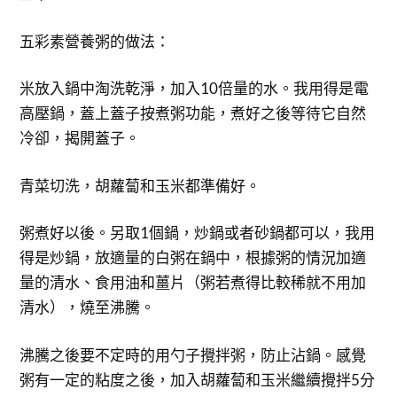
五彩素營養粥的做法：
米放入鍋中淘洗乾淨，加入10倍量的水。我用得是電
高壓鍋，蓋上蓋子按煮粥功能，煮好之後等待它自然
冷卻，揭開蓋子。
青菜切洗，胡蘿蔔和玉米都準備好。
粥煮好以後。另取1個鍋，炒鍋或者砂鍋都可以，我用
得是炒鍋，放適量的白粥在鍋中，根據粥的情況加適
量的清水、食用油和薑片（粥若煮得比較稀就不用加
清水），燒至沸騰。
沸騰之後要不定時的用勺子攪拌粥，防止沾鍋。感覺
粥有一定的粘度之後，加入胡蘿蔔和玉米繼續攪拌5分