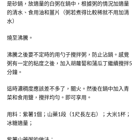
是砂鍋，放適量的白粥在鍋中，根據粥的情況加適量
的清水、食用油和薑片（粥若煮得比較稀就不用加清
水）
燒至沸騰。
沸騰之後要不定時的用勺子攪拌粥，防止沾鍋。感覺
粥有一定的粘度之後，加入胡蘿蔔和蒲瓜丁繼續攪拌5
分鐘。
這時濃稠度應該差不多了，關火。然後在鍋中加入青
菜和食用鹽，攪拌均勻。即可享用。
用料：紫薯1個；山藥1段（1尺長左右）；大米1杯；
冰糖適量；
紫薯山藥粥的做法：