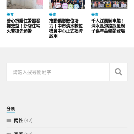
美食
美食
美食
善心捐贈住警器發
推動偏鄉數位培
千人踩風騎車趣！
揮效益！新店住宅
力！中市清水數位
清水區道路踩風親
火警搶先預警
機會中心正式揭牌
子嘉年華熱鬧登場
啟用
分類
兩性
(42)