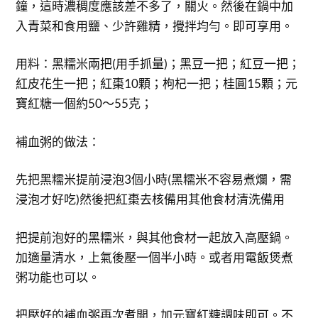
鐘，這時濃稠度應該差不多了，關火。然後在鍋中加
入青菜和食用鹽、少許雞精，攪拌均勻。即可享用。
用料：黑糯米兩把(用手抓量)；黑豆一把；紅豆一把；
紅皮花生一把；紅棗10顆；枸杞一把；桂圓15顆；元
寶紅糖一個約50～55克；
補血粥的做法：
先把黑糯米提前浸泡3個小時(黑糯米不容易煮爛，需
浸泡才好吃)然後把紅棗去核備用其他食材清洗備用
把提前泡好的黑糯米，與其他食材一起放入高壓鍋。
加適量清水，上氣後壓一個半小時。或者用電飯煲煮
粥功能也可以。
把壓好的補血粥再次煮開，加元寶紅糖調味即可。不