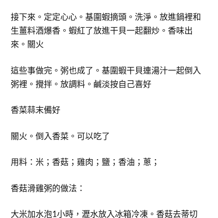
接下來。定定心心。基圍蝦摘頭。洗淨。放進鍋裡和
生薑料酒爆香。蝦紅了放進干貝一起翻炒。香味出
來。關火
這些事做完。粥也成了。基圍蝦干貝連湯汁一起倒入
粥裡。攪拌。放調料。鹹淡按自己喜好
香菜蒜末備好
關火。倒入香菜。可以吃了
用料：米；香菇；雞肉；鹽；香油；蔥；
香菇滑雞粥的做法：
大米加水泡1小時，瀝水放入冰箱冷凍。香菇去蒂切