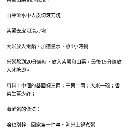
山藥流水中去皮切滾刀塊
紫薯去皮切滾刀塊
大米放入電鍋，加適量水，熬1小時粥
米粥熬到20分鐘時，放入紫薯和山藥，最後15分鐘放
入冰糖即可
用料：中個的基圍蝦三兩；干貝二兩；大米一碗；香
菜生薑少許；
海鮮粥的做法：
啥也別幹。回家第一件事。淘米上鍋煮粥