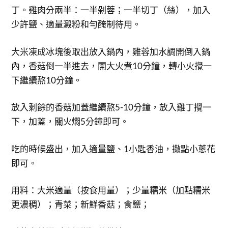
丁。雞肉分兩半：一半剁蓉；一半切丁（絲），加入
少許鹽、適量澱粉和勻醃制待用。
大米凍成冰塊後取出放入鍋內，雞蓉加水調開倒入鍋
內，香菇倒一半進去，開大火煮10分鐘，轉小火攪一
下繼續熬10分鐘。
放入剩餘的香菇加蓋繼續熬5-10分鐘，放入雞丁攪一
下，加蓋，關火燜5分鐘即可。
吃的時候盛出，加入適量鹽、1小匙香油，撒點小蔥花
即可。
用料：大米適量（按食用量）；少量糯米（加點糯米
更濃稠）；青菜；新鮮香菇；食鹽；