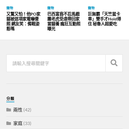
寵物
寵物
寵物
又驚又怕！他PO家
巴西富翁不忍馬戲
巨無霸「天竺鼠卡
貓被這項家電嚇傻
團老虎受虐帶回家
車」雙手才Hold得
照 網友笑：備戰姿
當貓養 瘋狂互動照
住 秘魯人超愛吃
態嗎
曝光
分類
兩性
(42)
家庭
(33)