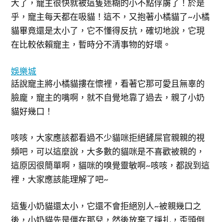
大了，寵主很快就被這隻迷糊的小不點俘虜了！於是
乎，寵主每天都在吸貓！這不，又抱著小橘貓了~小橘
貓畢竟還是太小了，它不懂得反抗，確切地說，它現
在比較依賴寵主，暫時分不清事物的好壞。
娛樂城
話說寵主將小橘貓摟在懷裡，看著它那可愛且無辜的
臉龐，寵主的嘴啊，就不自覺地靠了過去，親了小奶
貓好幾口！
咳咳，大家應該都看過不少貓咪拒絕鏟屎官親親的視
頻吧，可以這麼說，大多數的貓咪是不喜歡被親的，
這原因很簡單啊，貓咪的嗅覺靈敏啊~咳咳，都說到這
裡，大家應該能理解了吧~
這隻小奶貓還太小，它還不會拒絕別人~被親幾口之
後，小奶貓先是僵在那兒，然後放棄了掙扎，歪頭倒