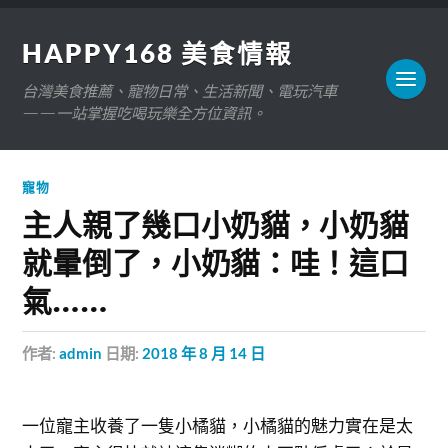
HAPPY168 美食情報
台灣美食推薦、寵物日常、生活新聞、電玩汽車
——一站掌握吃喝玩樂全方位資訊。
寵物
主人親了幾口小奶貓，小奶貓
就暈倒了，小奶貓：哇！這口
氣……
作者:
admin
日期:
2018 年 8 月 14 日
一位寵主收養了一隻小橘貓，小橘貓的魅力實在是太