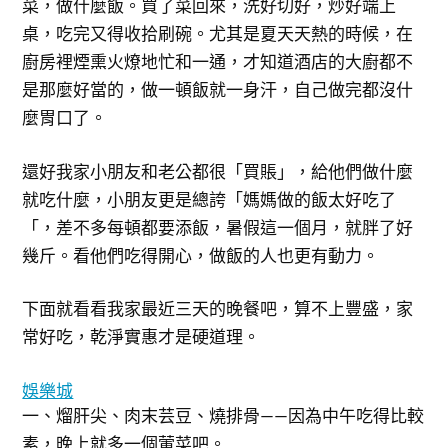
菜，做什麼飯。買了菜回來，洗好切好，炒好端上
桌，吃完又得收拾刷碗。尤其是夏天天熱的時候，在
廚房裡煙熏火燎地忙和一通，才知道酒店的大廚都不
是那麼好當的，做一頓飯就一身汗，自己做完都沒什
麼胃口了。
還好我家小朋友和老公都很「買賬」，給他們做什麼
就吃什麼，小朋友更是總誇「媽媽做的飯太好吃了
「，差不多每頓都要添飯，暑假這一個月，就胖了好
幾斤。看他們吃得開心，做飯的人也更有動力。
下面就看看我家最近三天的晚餐吧，算不上豐盛，家
常好吃，乾淨實惠才是硬道理。
娛樂城
一、熘肝尖、肉末芸豆、燒排骨——因為中午吃得比較
素，晚上就多一個葷菜吧。