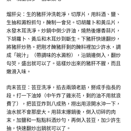
熘肝尖：生的豬肝沖洗乾淨，切厚片，用料酒、鹽、
生抽和澱粉抓勻，醃制一會兒。切胡蘿卜和黃瓜片，
水發木耳洗凈。炒鍋中倒少許油，燒熱後爆香蒜片，
下胡蘿卜、黃瓜和木耳炒到斷生。下豬肝快速翻炒，
將豬肝炒熟。把剛才醃豬肝剩的醃料裡加少許水，調
成「碗汁」（帶調味的水澱粉），沿鍋邊倒入，翻炒
勾芡，盛出就可以了。這樣炒出來的豬肝不腥，而且
嫩滑入味。
肉末芸豆：芸豆洗凈，掐去兩頭老筋，掰成手指長的
段。打一下油焯（中午炸了雞米花，剩的油不用就浪
費了），把芸豆炸到八成熟，撈出用涼開水沖一下，
油水就不會那麼大。用蒜末爆鍋後，倒入切碎的肉
末，加鹽和一點點料酒炒勻，再倒入芸豆，加少許生
抽，快速翻炒出鍋就可以了。