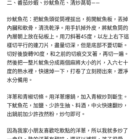
二、番茄炒蝦、炒魷魚花、清炒萵筍——
炒魷魚花：把魷魚頭從筒裡拔出，剪開魷魚板，丟掉
內臟和軟骨，清洗乾淨。用手扒掉外皮，將魷魚筒的
內層朝上放在砧板上。用刀斜著45度，以左上右下這
樣切平行的連刀片，盡量切深，但是底部不要切斷。
切好後旋轉90度，和之前的切痕交叉著，再切一遍。
然後把一整片魷魚分成兩個麻將大小的片，入六七十
度的熱水裡，快速焯一下，打卷了立刻撈出來，瀝凈
水分備用。
洋蔥和青椒切條。用洋蔥爆鍋，加入青椒炒到斷生。
下魷魚花，加鹽、少許生抽、料酒，中火快速翻炒，
出鍋前加少許孜然粉，炒勻即可。
因為我家小朋友喜歡吃軟點的洋蔥，所以我就多炒了