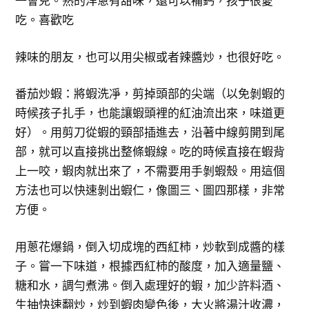
一會兒。熟的洋蔥有甜味，還可以補鈣，孩子很愛
吃。喜歡吃
辣味的朋友，也可以用尖椒或者辣醬炒，也很好吃。
番茄炒蝦：將蝦洗凈，剪掉頭部的尖端（以免剝蝦的
時候孩子扎手，也能讓蝦頭裡的紅油流出來，味道更
好）。用剪刀從蝦的頸部插進去，沿著中線剪開到尾
部，就可以直接挑出整條蝦線。吃的時候直接在蝦背
上一咬，蝦肉就出來了，不需要用手剝蝦殼。用這個
方法也可以快速剝出蝦仁，像圖三、圖四那樣，非常
方便。
用蔥花爆鍋，倒入切成塊的西紅柿，炒軟到成醬的樣
子。嘗一下味道，根據西紅柿的酸度，加入適量鹽、
糖和水，調勻煮沸。倒入處理好的蝦，加少許料酒、
生抽快速翻炒，炒到蝦肉變色後，大火將湯汁收濃，