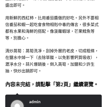
盛出即可。
用新鮮的西紅柿，比用番茄醬做的好吃。另外不要相
信番茄和蝦一起吃會食物相剋中毒的傳言，很多菜式
都有水果和海鮮的搭配，像菠蘿蝦球，芒果鱈魚等
等，別擔心。
清炒萵筍：萵筍洗凈，刮掉外層的老皮，切成粗條，
在鹽水中焯一下（去除草酸，以免影響鈣質吸收），
瀝凈水分。蒜片爆鍋後，倒入萵筍，加鹽和少許生
抽，快炒出鍋即可。
內容未完結，請點擊「第2頁」繼續瀏覽。
admin