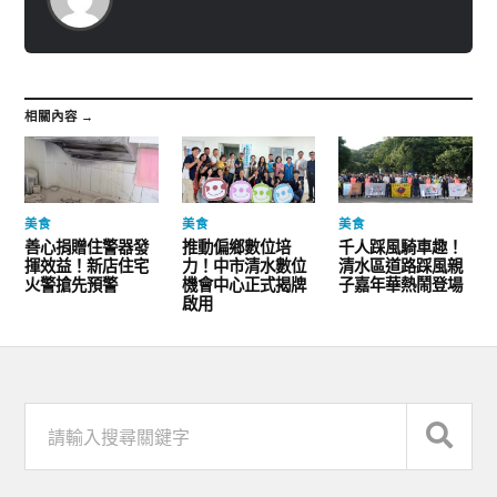
相關內容 →
美食
美食
美食
善心捐贈住警器發
推動偏鄉數位培
千人踩風騎車趣！
揮效益！新店住宅
力！中市清水數位
清水區道路踩風親
火警搶先預警
機會中心正式揭牌
子嘉年華熱鬧登場
啟用