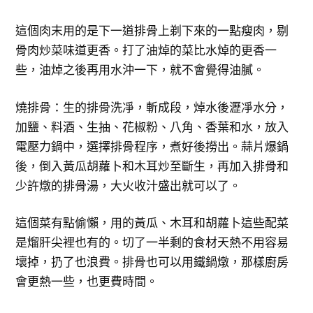
這個肉末用的是下一道排骨上剃下來的一點瘦肉，剔
骨肉炒菜味道更香。打了油焯的菜比水焯的更香一
些，油焯之後再用水沖一下，就不會覺得油膩。
燒排骨：生的排骨洗凈，斬成段，焯水後瀝凈水分，
加鹽、料酒、生抽、花椒粉、八角、香葉和水，放入
電壓力鍋中，選擇排骨程序，煮好後撈出。蒜片爆鍋
後，倒入黃瓜胡蘿卜和木耳炒至斷生，再加入排骨和
少許燉的排骨湯，大火收汁盛出就可以了。
這個菜有點偷懶，用的黃瓜、木耳和胡蘿卜這些配菜
是熘肝尖裡也有的。切了一半剩的食材天熱不用容易
壞掉，扔了也浪費。排骨也可以用鐵鍋燉，那樣廚房
會更熱一些，也更費時間。