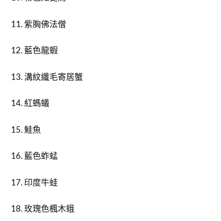
11. 紫胸佛法僧
12. 藍色龍蝦
13. 溝紋纖毛寄居蟹
14. 紅螞蟻
15. 鮭魚
16. 藍色蚱蜢
17. 印度牛蛙
18. 玫瑰色楓木蛾