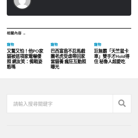
相關內容 →
寵物
寵物
寵物
又驚又怕！他PO家
巴西富翁不忍馬戲
巨無霸「天竺鼠卡
貓被這項家電嚇傻
團老虎受虐帶回家
車」雙手才Hold得
照 網友笑：備戰姿
當貓養 瘋狂互動照
住 秘魯人超愛吃
態嗎
曝光