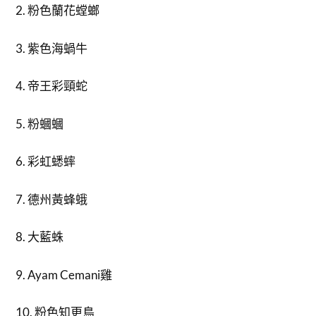
2. 粉色蘭花螳螂
3. 紫色海蝸牛
4. 帝王彩頸蛇
5. 粉蟈蟈
6. 彩虹蟋蟀
7. 德州黃蜂蛾
8. 大藍蛛
9. Ayam Cemani雞
10. 粉色知更鳥