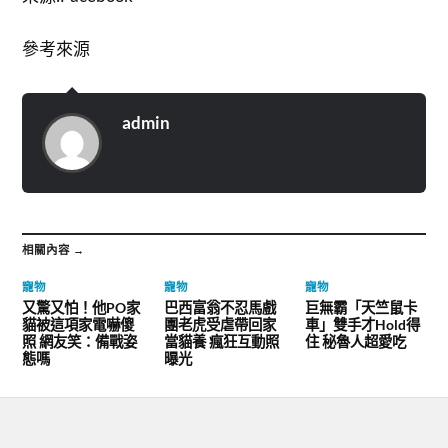
參考來源
admin
相關內容 →
寵物
寵物
寵物
又驚又怕！他PO家
巴西富翁不忍馬戲
巨無霸「天竺鼠卡
貓被這項家電嚇傻
團老虎受虐帶回家
車」雙手才Hold得
照 網友笑：備戰姿
當貓養 瘋狂互動照
住 秘魯人超愛吃
態嗎
曝光