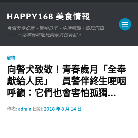
HAPPY168 美食情報
台灣美食推薦、寵物日常、生活新聞、電玩汽車
——一站掌握吃喝玩樂全方位資訊。
寵物
向警犬致敬！青春歲月「全奉
獻給人民」 員警伴終生哽咽
呼籲：它們也會害怕孤獨…
作者:
admin
日期:
2018 年 8 月 14 日