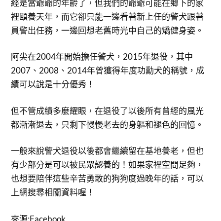
經是當爺爺的年齡了，但我們的爺爺可能在鄉下的家
裡頤養天年，而它卻只能一邊看著新上任的警犬跟著
員警出任務，一邊回想老舊時光中自己的矯健身姿。
阿尖在2004年開始擔任警犬，2015年退役，其中
2007、2008、2014年曾獲得年度功勳犬的稱號，成
績可以說是十分優秀！
但不管成績多麼耀眼，在退役了以後所有曾經的風光
都漸漸退去，只剩下慢慢老去的身軀和褪色的回憶。
一般來說警犬退役以後都會繼續留在基地養老，但也
有少部分是可以被民眾認養的！如果家裡空間足夠，
也想要陪伴這些辛苦勇敢的狗狗度過晚年的話，可以
上網搜尋相關資料喔！
來源:Facebook