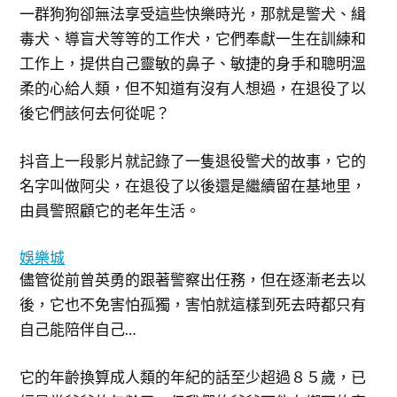
一群狗狗卻無法享受這些快樂時光，那就是警犬、緝
毒犬、導盲犬等等的工作犬，它們奉獻一生在訓練和
工作上，提供自己靈敏的鼻子、敏捷的身手和聰明溫
柔的心給人類，但不知道有沒有人想過，在退役了以
後它們該何去何從呢？
抖音上一段影片就記錄了一隻退役警犬的故事，它的
名字叫做阿尖，在退役了以後還是繼續留在基地里，
由員警照顧它的老年生活。
娛樂城
儘管從前曾英勇的跟著警察出任務，但在逐漸老去以
後，它也不免害怕孤獨，害怕就這樣到死去時都只有
自己能陪伴自己…
它的年齡換算成人類的年紀的話至少超過８５歲，已