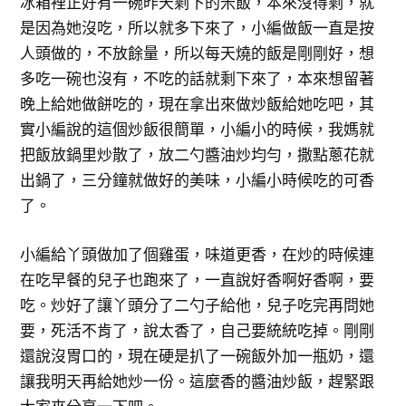
冰箱裡正好有一碗昨天剩下的米飯，本來沒得剩，就
是因為她沒吃，所以就多下來了，小編做飯一直是按
人頭做的，不放餘量，所以每天燒的飯是剛剛好，想
多吃一碗也沒有，不吃的話就剩下來了，本來想留著
晚上給她做餅吃的，現在拿出來做炒飯給她吃吧，其
實小編說的這個炒飯很簡單，小編小的時候，我媽就
把飯放鍋里炒散了，放二勺醬油炒均勻，撒點蔥花就
出鍋了，三分鐘就做好的美味，小編小時候吃的可香
了。
小編給丫頭做加了個雞蛋，味道更香，在炒的時候連
在吃早餐的兒子也跑來了，一直說好香啊好香啊，要
吃。炒好了讓丫頭分了二勺子給他，兒子吃完再問她
要，死活不肯了，說太香了，自己要統統吃掉。剛剛
還說沒胃口的，現在硬是扒了一碗飯外加一瓶奶，還
讓我明天再給她炒一份。這麼香的醬油炒飯，趕緊跟