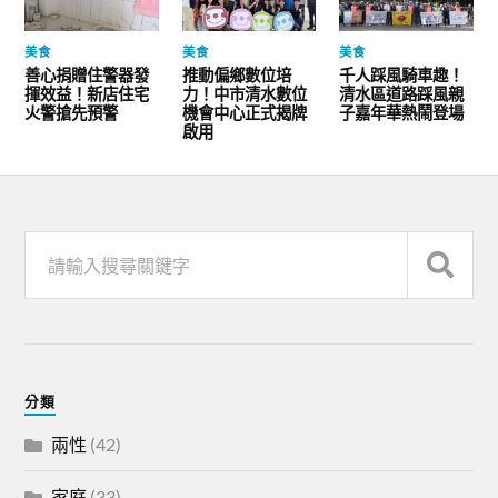
美食
美食
美食
善心捐贈住警器發
推動偏鄉數位培
千人踩風騎車趣！
揮效益！新店住宅
力！中市清水數位
清水區道路踩風親
火警搶先預警
機會中心正式揭牌
子嘉年華熱鬧登場
啟用
分類
兩性
(42)
家庭
(33)