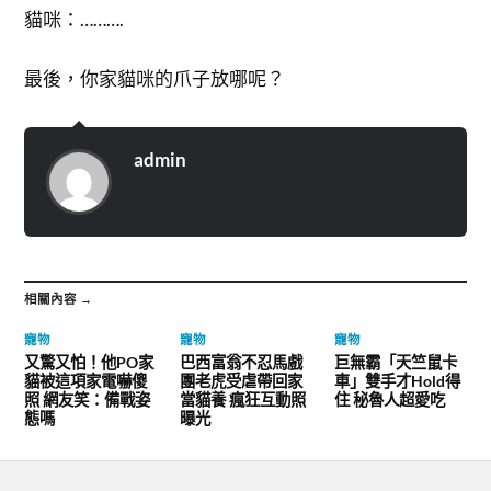
貓咪：……….
最後，你家貓咪的爪子放哪呢？
admin
相關內容 →
寵物
寵物
寵物
又驚又怕！他PO家
巴西富翁不忍馬戲
巨無霸「天竺鼠卡
貓被這項家電嚇傻
團老虎受虐帶回家
車」雙手才Hold得
照 網友笑：備戰姿
當貓養 瘋狂互動照
住 秘魯人超愛吃
態嗎
曝光