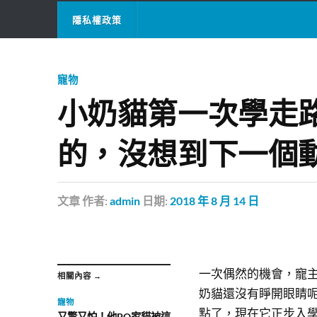
隱私權政策
寵物
小奶貓第一次學走
的，沒想到下一個
文章
作者:
admin
日期:
2018 年 8 月 14 日
一次偶然的機會，寵
相關內容 →
奶貓還沒有睜開眼睛
寵物
點了，現在它正步入學
又驚又怕！他PO家貓被這