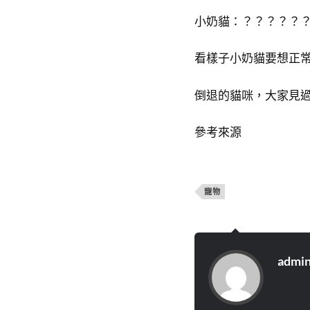
小奶貓：？？？？？
看樣子小奶貓要想正常
倒退的貓咪，大家見
參考來源
寵物
admi