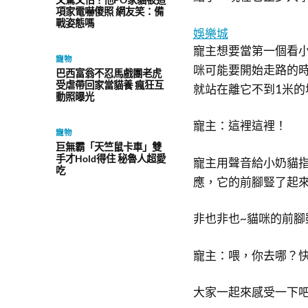
項家電嚇傻照 網友笑：備
戰姿態嗎
娛樂城
寵主想要當第一個看
寵物
咪可能要開始走路的
巴西富翁不忍馬戲團老虎
受虐帶回家當貓養 瘋狂互
就站在離它不到1米的
動照曝光
寵主：這裡這裡！
寵物
巨無霸「天竺鼠卡車」雙
手才Hold得住 秘魯人超愛
寵主用聲音給小奶貓
吃
應，它的前腳豎了起
非也非也~貓咪的前腳
寵主：喂，你去哪？快
大家一起來感受一下吧