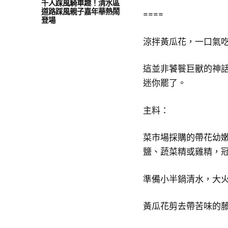
千人踩風騎車趣！清水區
道路踩風親子嘉年華熱鬧
====
登場
涼拌黃瓜花，一口氣
這並非饕餮巨獸的神
迷你罷了。
主料：
菜市場採購的帶花幼嫩
鹽、蔬菜精或雞精，
準備小半鍋清水，大
黃瓜花剪去帶苦味的