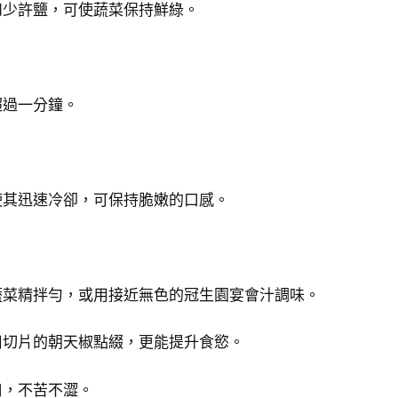
和少許鹽，可使蔬菜保持鮮綠。
超過一分鐘。
使其迅速冷卻，可保持脆嫩的口感。
。
蔬菜精拌勻，或用接近無色的冠生園宴會汁調味。
用切片的朝天椒點綴，更能提升食慾。
口，不苦不澀。