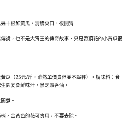
吃幾十根鮮黃瓜，清脆爽口，很開胃
話傳說，也不是大胃王的傳奇故事，只是帶頂花的小黃瓜很
黃瓜（25元/斤，雖然單價貴但並不壓秤）。調味料：食
冠生園宴會鮮味汁，黑芝麻香油。
火開煮。
藤梢，金黃色的花可食用，不要去除。