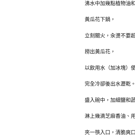
沸水中加幾點植物油
黃瓜花下鍋，
立刻關火，汆燙不要
撈出黃瓜花，
以飲用水（加冰塊）
完全冷卻後出水瀝乾
盛入碗中，加細鹽和
淋上幾滴芝麻香油、
夾一筷入口，清脆爽