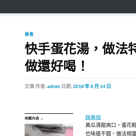
美食
快手蛋花湯，做法
做還好喝！
文章
作者:
admin
日期:
2018 年 8 月 14 日
娛樂城
相關內容 →
黃瓜清甜爽口，蛋花
也味道不錯，做法相