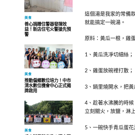
這個湯是我家的常備
美食
就能搞定一碗湯。
善心捐贈住警器發揮效
益！新店住宅火警搶先預
警
原料：黃瓜一根，雞
1、黃瓜洗凈切細絲；
2、雞蛋放碗裡打散；
美食
推動偏鄉數位培力！中市
清水數位機會中心正式揭
3、鍋里燒開水，把黃
牌啟用
4、趁著水沸騰的時
立刻關火，放鹽，淋
5、一碗快手青瓜蛋花
美食