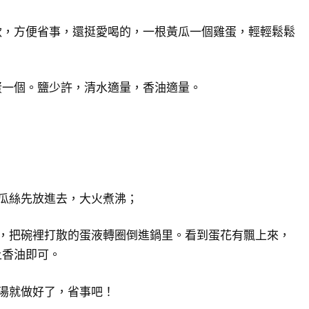
款，方便省事，還挺愛喝的，一根黃瓜一個雞蛋，輕輕鬆鬆
蛋一個。鹽少許，清水適量，香油適量。
瓜絲先放進去，大火煮沸；
候，把碗裡打散的蛋液轉圈倒進鍋里。看到蛋花有飄上來，
上香油即可。
湯就做好了，省事吧！