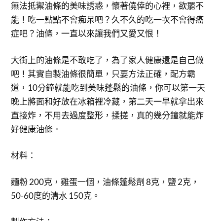
無法抵禦油條的美味誘惑，懷著僥倖的心裡，欲罷不
能！吃一點點不會痴呆吧？久不久的吃一次不會得癌
症吧？油條，一直以來讓我們又愛又恨！
大街上的油條是不敢吃了，為了家人健康還是自己做
吧！其實自製油條很簡單，只要方法正確，配方霸
道，10分鐘就能吃到美味蓬鬆的油條，你可以第一天
晚上將面和好放在冰箱裡冷藏，第二天一早就拿出來
直接炸，不用去過度整形，揉搓，真的幾分鐘就能炸
好健康油條。
材料：
麵粉 200克，雞蛋一個，油條蓬鬆劑 8克，鹽 2克，
50-60度的清水 150克。