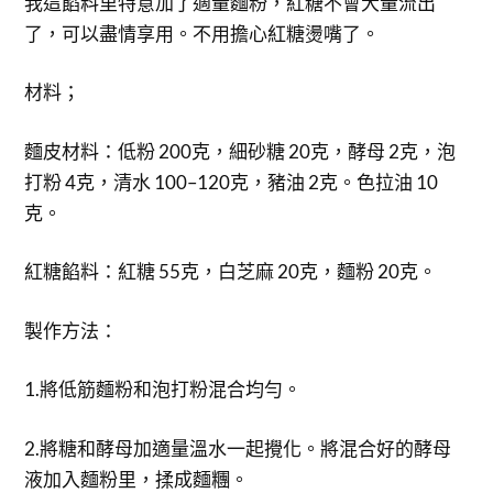
我這餡料里特意加了適量麵粉，紅糖不會大量流出
了，可以盡情享用。不用擔心紅糖燙嘴了。
材料；
麵皮材料：低粉 200克，細砂糖 20克，酵母 2克，泡
打粉 4克，清水 100–120克，豬油 2克。色拉油 10
克。
紅糖餡料：紅糖 55克，白芝麻 20克，麵粉 20克。
製作方法：
1.將低筋麵粉和泡打粉混合均勻。
2.將糖和酵母加適量溫水一起攪化。將混合好的酵母
液加入麵粉里，揉成麵糰。