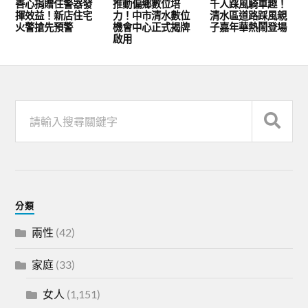
善心捐贈住警器發
推動偏鄉數位培
千人踩風騎車趣！
揮效益！新店住宅
力！中市清水數位
清水區道路踩風親
火警搶先預警
機會中心正式揭牌
子嘉年華熱鬧登場
啟用
分類
兩性
(42)
家庭
(33)
女人
(1,151)