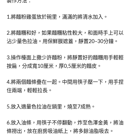
製作方法：
1.將麵粉雞蛋放於碗里，滿滿的將清水加入。
2.將麵糰和好，如果麵糰粘性較大，和面時手上可以
沾少量色拉油。用保鮮膜遮蓋，靜置20–30分鐘。
3.操作檯面上撒少許麵粉，將靜置好的麵糰用手輕輕
按扁，分成寬10厘米，厚0,5厘米的麵皮。
4.將兩個麵條疊在一起。中間用筷子壓一下，用手捏
住兩端，輕輕拉長。
5.放入適量色拉油在鍋里，燒至7成熱。
6.放入油條，用筷子不停翻動，炸至色澤金黃，將油
條撈出，放在廚房吸油紙上，將多餘油脂吸去。