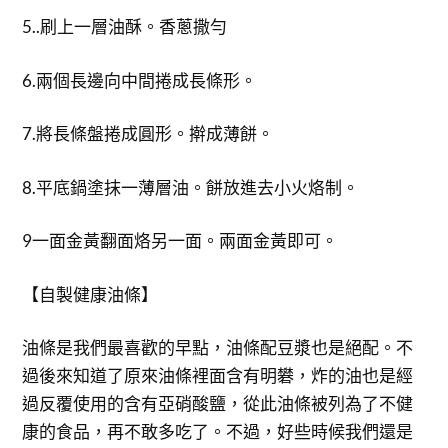
5..刷上一層油酥。香蔥撒勻
6.兩個長邊向中間捲成長條形。
7.將長條盤捲成圓形。擀成薄餅。
8.平底鍋塗抹一薄層油。餅放進去小火烙制。
9一面金黃翻面烙另一面。兩面金黃即可。
【自製健康油條】
油條是我們最喜歡的早點，油條配豆漿也是絕配。不
過後來知道了原來油條裡面含有明礬，炸的油也是經
過反覆使用的含有亞硝酸鹽，從此油條被列為了不健
康的食品，再不敢多吃了。不過，好些時候我們還是