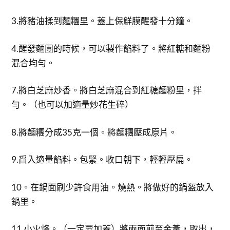
3.將豬油揉到麵糰里。蓋上保鮮膜醒發十分鐘。
4.醒發麵團的時候，可以製作餡料了。將紅糖和麵粉
混合均勻。
7.將白芝麻炒香。將白芝麻混合到紅糖麵粉里，拌
勻。（也可以加適量炒花生碎）
8.將麵糰分成35克一個。將麵糰壓成原片。
9.舀入適量餡料。包緊。收口朝下，輕輕壓扁。
10。在鍋面刷少許食用油。燒熱。將做好的鍋盔放入
鍋里。
11.小火烙。（一定要加蓋）將兩面煎至金黃，取出，