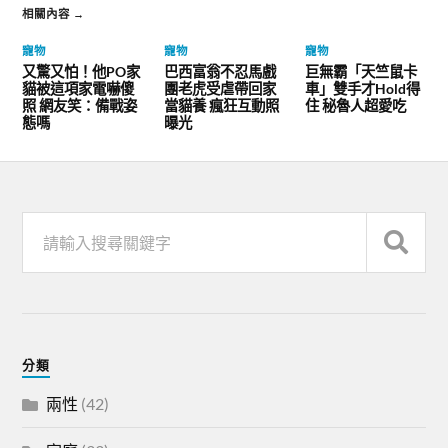
相關內容 →
寵物
寵物
寵物
又驚又怕！他PO家
巴西富翁不忍馬戲
巨無霸「天竺鼠卡
貓被這項家電嚇傻
團老虎受虐帶回家
車」雙手才Hold得
照 網友笑：備戰姿
當貓養 瘋狂互動照
住 秘魯人超愛吃
態嗎
曝光
分類
兩性
(42)