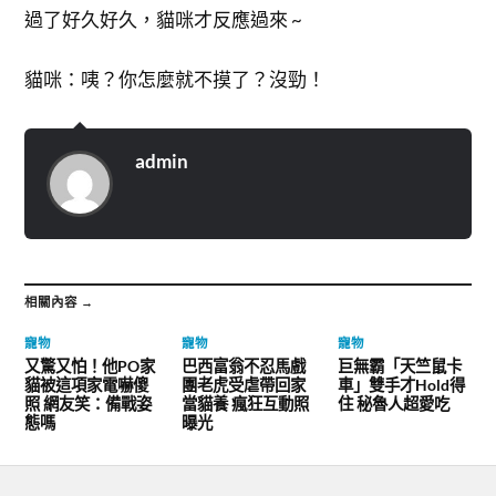
過了好久好久，貓咪才反應過來 ~
貓咪：咦？你怎麼就不摸了？沒勁！
admin
相關內容 →
寵物
寵物
寵物
又驚又怕！他PO家
巴西富翁不忍馬戲
巨無霸「天竺鼠卡
貓被這項家電嚇傻
團老虎受虐帶回家
車」雙手才Hold得
照 網友笑：備戰姿
當貓養 瘋狂互動照
住 秘魯人超愛吃
態嗎
曝光