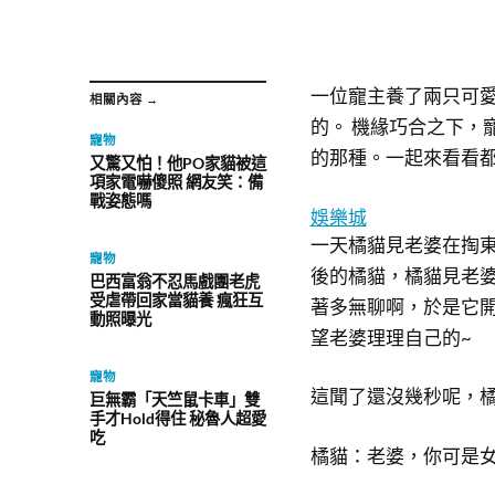
一位寵主養了兩只可
相關內容 →
的。 機緣巧合之下，
寵物
的那種。一起來看看都
又驚又怕！他PO家貓被這
項家電嚇傻照 網友笑：備
戰姿態嗎
娛樂城
一天橘貓見老婆在掏
寵物
後的橘貓，橘貓見老
巴西富翁不忍馬戲團老虎
受虐帶回家當貓養 瘋狂互
著多無聊啊，於是它
動照曝光
望老婆理理自己的~
寵物
這聞了還沒幾秒呢，
巨無霸「天竺鼠卡車」雙
手才Hold得住 秘魯人超愛
吃
橘貓：老婆，你可是女