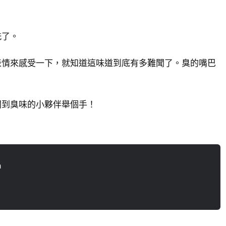
洗了。
表情來感受一下，就知道這味道到底有多難聞了。臭的嘴巴
聞到臭味的小夥伴舉個手！
n