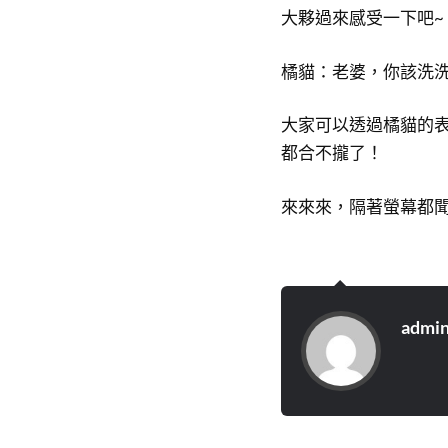
大夥過來感受一下吧~
橘貓：老婆，你該洗
大家可以透過橘貓的
都合不攏了！
來來來，隔著螢幕都
admi