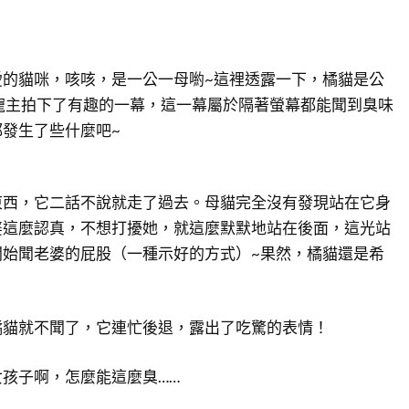
愛的貓咪，咳咳，是一公一母喲~這裡透露一下，橘貓是公
寵主拍下了有趣的一幕，這一幕屬於隔著螢幕都能聞到臭味
發生了些什麼吧~
東西，它二話不說就走了過去。母貓完全沒有發現站在它身
婆這麼認真，不想打擾她，就這麼默默地站在後面，這光站
開始聞老婆的屁股（一種示好的方式）~果然，橘貓還是希
橘貓就不聞了，它連忙後退，露出了吃驚的表情！
孩子啊，怎麼能這麼臭……