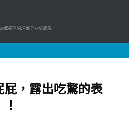
站掌握吃喝玩樂全方位資訊。
屁屁，露出吃驚的表
！！