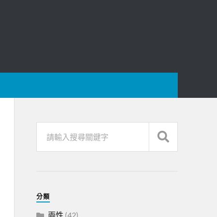
分類
兩性
(42)