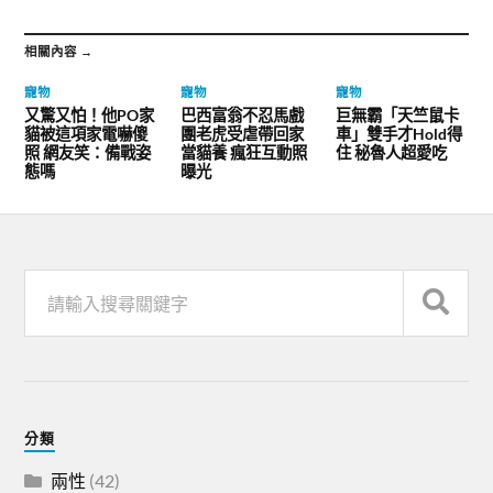
相關內容 →
寵物
寵物
寵物
又驚又怕！他PO家
巴西富翁不忍馬戲
巨無霸「天竺鼠卡
貓被這項家電嚇傻
團老虎受虐帶回家
車」雙手才Hold得
照 網友笑：備戰姿
當貓養 瘋狂互動照
住 秘魯人超愛吃
態嗎
曝光
分類
兩性
(42)