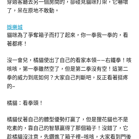
穿過客廳去另一個房間的，卻碰見貓咪打架，它嚇壞
了，呆在原地不敢動。
娛樂城
貓咪為了爭奪箱子而打了起來，你一拳我一拳的，看
著都疼！
沒一會兒，橘貓使出了自己的看家本領——右鐵拳！咳
咳咳，第一拳雖然空了，但是第二拳沒有空！這第二
拳的威力到底如何？大家自己判斷吧，反正看著挺疼
的~
橘貓：看拳頭！
橘貓仗著自己的體型優勢打贏了，但是狸花貓也不是
吃素的，靠自己的智慧贏得了那個箱子！沒錯了，它
趁橘貓沒注意，先鑽進了箱子裡~咳咳，大家看到門後