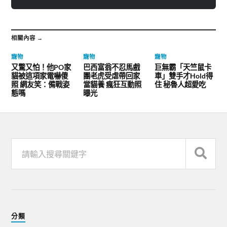
相關內容 →
寵物
寵物
寵物
又驚又怕！他PO家
巴西富翁不忍馬戲
巨無霸「天竺鼠卡
貓被這項家電嚇傻
團老虎受虐帶回家
車」雙手才Hold得
照 網友笑：備戰姿
當貓養 瘋狂互動照
住 秘魯人超愛吃
態嗎
曝光
分類