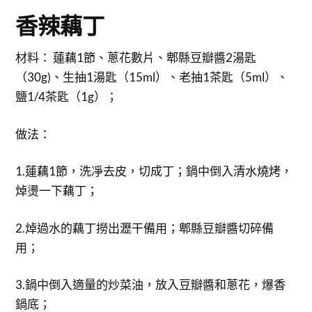
香辣藕丁
材料： 蓮藕1節、蔥花數片、郫縣豆瓣醬2湯匙
（30g)、生抽1湯匙（15ml）、老抽1茶匙（5ml）、
鹽1/4茶匙（1g）；
做法：
1.蓮藕1節，洗凈去皮，切成丁；鍋中倒入清水燒烤，
焯燙一下藕丁；
2.焯過水的藕丁撈出瀝干備用；郫縣豆瓣醬切碎備
用；
3.鍋中倒入適量的炒菜油，放入豆瓣醬和蔥花，爆香
鍋底；