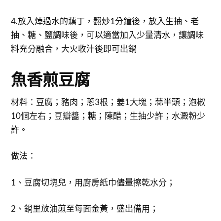
4.放入焯過水的藕丁，翻炒1分鐘後，放入生抽、老
抽、糖、鹽調味後，可以適當加入少量清水，讓調味
料充分融合，大火收汁後即可出鍋
魚香煎豆腐
材料：豆腐；豬肉；蔥3根；姜1大塊；蒜半頭；泡椒
10個左右；豆瓣醬；糖；陳醋；生抽少許；水澱粉少
許。
做法：
1、豆腐切塊兒，用廚房紙巾儘量擦乾水分；
2、鍋里放油煎至每面金黃，盛出備用；