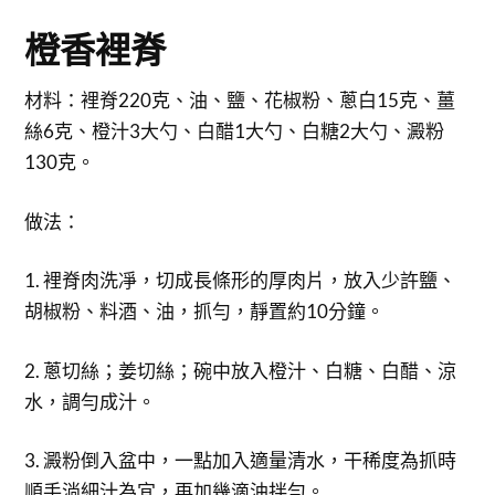
橙香裡脊
材料：裡脊220克、油、鹽、花椒粉、蔥白15克、薑
絲6克、橙汁3大勺、白醋1大勺、白糖2大勺、澱粉
130克。
做法：
1. 裡脊肉洗凈，切成長條形的厚肉片，放入少許鹽、
胡椒粉、料酒、油，抓勻，靜置約10分鐘。
2. 蔥切絲；姜切絲；碗中放入橙汁、白糖、白醋、涼
水，調勻成汁。
3. 澱粉倒入盆中，一點加入適量清水，干稀度為抓時
順手淌細汁為宜，再加幾滴油拌勻。