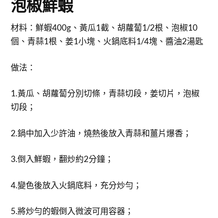
泡椒鮮蝦
材料：鮮蝦400g、黃瓜1截、胡蘿蔔1/2根、泡椒10
個、青蒜1根、姜1小塊、火鍋底料1/4塊、醬油2湯匙
做法：
1.黃瓜、胡蘿蔔分別切條，青蒜切段，姜切片，泡椒
切段；
2.鍋中加入少許油，燒熱後放入青蒜和薑片爆香；
3.倒入鮮蝦，翻炒約2分鐘；
4.變色後放入火鍋底料，充分炒勻；
5.將炒勻的蝦倒入微波可用容器；