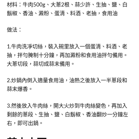
材料：牛肉500g、大蔥2根、蒜少許、生抽、鹽、白
鬍椒、香油、澱粉、蛋清、料酒、老抽，食用油
做法：
1.牛肉洗凈切絲，裝入碗里放入一個蛋清、料酒、老
抽，拌勻腌制十分鐘，再加澱粉和食用油拌勻備用。
大蔥切段，蒜切成蒜末備用。
2.炒鍋內倒入適量食用油，油熱之後放入一半蔥段和
蒜末爆香。
3.然後放入牛肉絲，開大火炒到牛肉絲變色，再加入
剩餘的蔥段、生抽、鹽、白鬍椒、香油翻炒一分鐘左
右，即可出鍋。