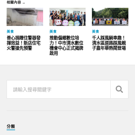
相關內容 →
美食
美食
美食
善心捐贈住警器發
推動偏鄉數位培
千人踩風騎車趣！
揮效益！新店住宅
力！中市清水數位
清水區道路踩風親
火警搶先預警
機會中心正式揭牌
子嘉年華熱鬧登場
啟用
分類