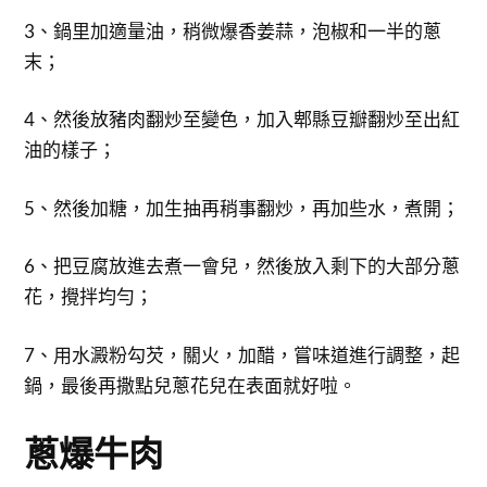
3、鍋里加適量油，稍微爆香姜蒜，泡椒和一半的蔥
末；
4、然後放豬肉翻炒至變色，加入郫縣豆瓣翻炒至出紅
油的樣子；
5、然後加糖，加生抽再稍事翻炒，再加些水，煮開；
6、把豆腐放進去煮一會兒，然後放入剩下的大部分蔥
花，攪拌均勻；
7、用水澱粉勾芡，關火，加醋，嘗味道進行調整，起
鍋，最後再撒點兒蔥花兒在表面就好啦。
蔥爆牛肉