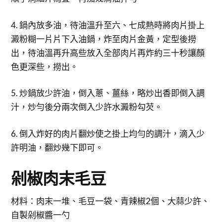
4. 鍋內放多油，待油溫升至六、七成熱時將肉片掛上
澱粉糊一片片下入油鍋，炸至肉片金黃，定型後撈
出，待油溫再升高些放入全部肉片再炸約三十秒讓顏
色更深些，撈出。
5. 炒鍋放少許油，倒入蔥、薑絲，略炒出香即倒入調
汁，炒勻後分兩次倒入少許水澱粉勾芡。
6. 倒入炸好的肉片翻炒使之掛上均勻的調汁，滴入少
許明油，翻炒幾下即可。
剁椒肉末毛豆
材料：肉末一堆、毛豆一袋、青辣椒2個、大蒜少許、
自製剁椒醬一勺