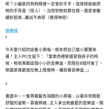
呢？小編家的狗狗睡覺一定會折手手，我曾經偷偷把
牠的手弄直（怪人），沒想到牠就算在睡，還是會繼
續折起來…屢試不爽耶（覺得神奇）
娛樂城
s
今天要介紹的這隻小黑喵，根本把自己當小寶寶來
著！主人PO文寫下：「當奧西裡斯還是個孩子的時
候，牠很喜歡這個小小的音樂盒，而現在8個月後了，
牠還是喜歡我在晚上睡覺時、播放著音樂盒…」
s
畫面中，一隻帶著藍色項圈的小黑喵，以著非常輕鬆
舒服的姿勢，靠著棉被…主人拿出牠最愛的音樂盒，開