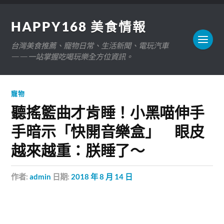
HAPPY168 美食情報
台灣美食推薦、寵物日常、生活新聞、電玩汽車
——一站掌握吃喝玩樂全方位資訊。
寵物
聽搖籃曲才肯睡！小黑喵伸手
手暗示「快開音樂盒」 眼皮
越來越重：朕睡了～
作者:
admin
日期:
2018 年 8 月 14 日