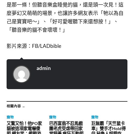
是那一條！但聽音樂盒睡覺的貓，還是頭一次見！這
麼夢幻又萌萌的場景，也讓許多網友表示「牠以為自
己是寶寶吧～」、「好可愛喔聽下來還想按！」、
「聽音樂的貓不會壞壞！」
影片來源：FB/LADbible
admin
相關內容 →
寵物
寵物
寵物
又驚又怕！他PO家
巴西富翁不忍馬戲
巨無霸「天竺鼠卡
貓被這項家電嚇傻
團老虎受虐帶回家
車」雙手才Hold得
照 網友笑：備戰姿
當貓養 瘋狂互動照
住 秘魯人超愛吃