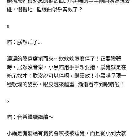
始播放牠很熟悉的搖籃曲…小黑喵的手手剛開始還想去
碰，慢慢地…催眠曲似乎奏效了？
s
喵：朕想睡了…
濃濃的睡意席捲而來～欸欸欸怎麼停了！正要睡著
時，居然沒音樂，小黑喵用手手想要撥，感覺就是在
暗示奴才：朕沒說可以停啊，繼續放！小黑喵呈現一
種軟爛的姿勢，眼皮越來越重…漸漸看不到眼睛啦！
s
喵：音樂繼續繼續～
小編是有聽過有狗狗會咬被被睡覺，而且從小到大就