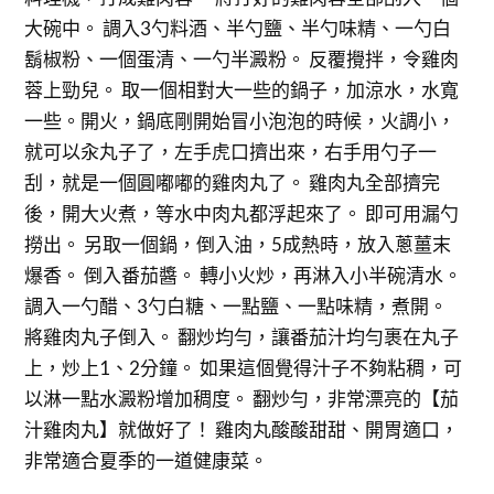
大碗中。 調入3勺料酒、半勺鹽、半勺味精、一勺白
鬍椒粉、一個蛋清、一勺半澱粉。 反覆攪拌，令雞肉
蓉上勁兒。 取一個相對大一些的鍋子，加涼水，水寬
一些。開火，鍋底剛開始冒小泡泡的時候，火調小，
就可以汆丸子了，左手虎口擠出來，右手用勺子一
刮，就是一個圓嘟嘟的雞肉丸了。 雞肉丸全部擠完
後，開大火煮，等水中肉丸都浮起來了。 即可用漏勺
撈出。 另取一個鍋，倒入油，5成熱時，放入蔥薑末
爆香。 倒入番茄醬。 轉小火炒，再淋入小半碗清水。
調入一勺醋、3勺白糖、一點鹽、一點味精，煮開。
將雞肉丸子倒入。 翻炒均勻，讓番茄汁均勻裹在丸子
上，炒上1、2分鐘。 如果這個覺得汁子不夠粘稠，可
以淋一點水澱粉增加稠度。 翻炒勻，非常漂亮的【茄
汁雞肉丸】就做好了！ 雞肉丸酸酸甜甜、開胃適口，
非常適合夏季的一道健康菜。