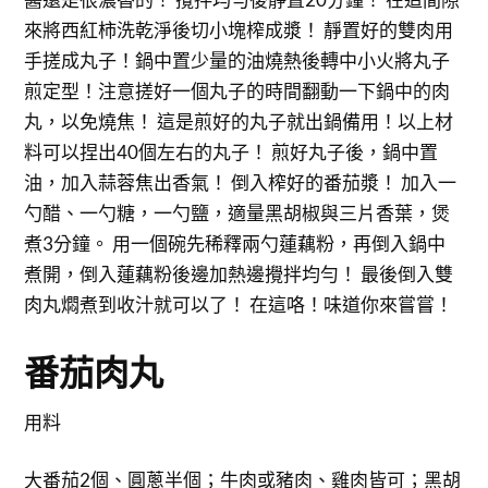
來將西紅柿洗乾淨後切小塊榨成漿！ 靜置好的雙肉用
手搓成丸子！鍋中置少量的油燒熱後轉中小火將丸子
煎定型！注意搓好一個丸子的時間翻動一下鍋中的肉
丸，以免燒焦！ 這是煎好的丸子就出鍋備用！以上材
料可以捏出40個左右的丸子！ 煎好丸子後，鍋中置
油，加入蒜蓉焦出香氣！ 倒入榨好的番茄漿！ 加入一
勺醋、一勺糖，一勺鹽，適量黑胡椒與三片香葉，煲
煮3分鐘。 用一個碗先稀釋兩勺蓮藕粉，再倒入鍋中
煮開，倒入蓮藕粉後邊加熱邊攪拌均勻！ 最後倒入雙
肉丸燜煮到收汁就可以了！ 在這咯！味道你來嘗嘗！
番茄肉丸
用料
大番茄2個、圓蔥半個；牛肉或豬肉、雞肉皆可；黑胡