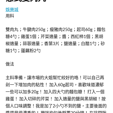
娛樂城
用料
雙肉丸；牛腱肉250g；瘦豬肉250g；起司60g；麵包
糠4勺；雞蛋1個；芹菜適量；醬；西紅柿1個；黑胡
椒適量；蒜蓉適量；香葉3片；鹽適量；白醋1勺；砂
糖1勺；蓮藕粉2勺
做法
主料準備，讓市場的大姐幫忙絞好的咯！可以自己再
剁一下增加肉的粘性！ 加入60g起司，喜歡味道濃郁
一些可以加多20g！ 加入四大勺的麵包糠！ 打入一個
雞蛋！ 加入切碎的芹菜！ 加入適量的鹽與黑胡椒！按
個人口味調整！我是加了2小勺不到的鹽，主要後面的
醬還是很濃香的！ 攪拌均勻後靜置20分鐘！ 在這間隙