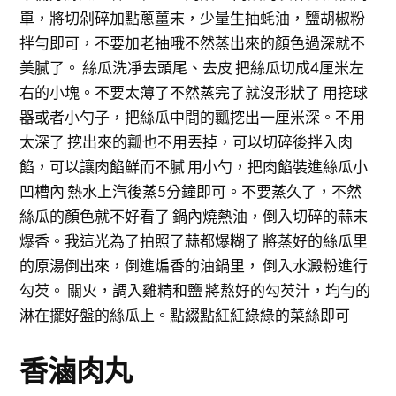
單，將切剁碎加點蔥薑末，少量生抽蚝油，鹽胡椒粉
拌勻即可，不要加老抽哦不然蒸出來的顏色過深就不
美膩了。 絲瓜洗凈去頭尾、去皮 把絲瓜切成4厘米左
右的小塊。不要太薄了不然蒸完了就沒形狀了 用挖球
器或者小勺子，把絲瓜中間的瓤挖出一厘米深。不用
太深了 挖出來的瓤也不用丟掉，可以切碎後拌入肉
餡，可以讓肉餡鮮而不膩 用小勺，把肉餡裝進絲瓜小
凹槽內 熱水上汽後蒸5分鐘即可。不要蒸久了，不然
絲瓜的顏色就不好看了 鍋內燒熱油，倒入切碎的蒜末
爆香。我這光為了拍照了蒜都爆糊了 將蒸好的絲瓜里
的原湯倒出來，倒進煸香的油鍋里， 倒入水澱粉進行
勾芡。 關火，調入雞精和鹽 將熬好的勾芡汁，均勻的
淋在擺好盤的絲瓜上。點綴點紅紅綠綠的菜絲即可
香滷肉丸