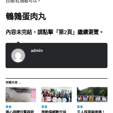
白燒/紅燒都可以。
鵪鶉蛋肉丸
內容未完結，請點擊「第2頁」繼續瀏覽。
admin
相關內容 →
美食
美食
美食
善心捐贈住警器發
推動偏鄉數位培
千人踩風騎車趣！