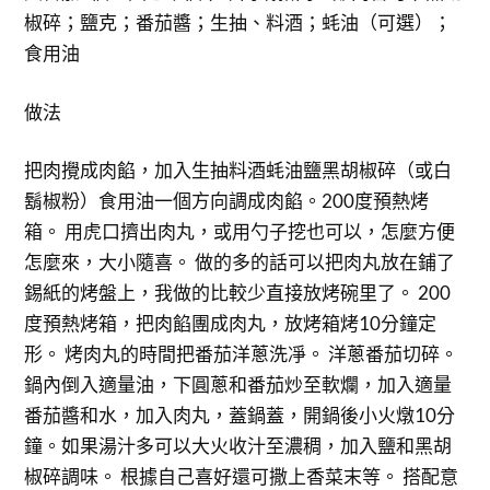
椒碎；鹽克；番茄醬；生抽、料酒；蚝油（可選）；
食用油
做法
把肉攪成肉餡，加入生抽料酒蚝油鹽黑胡椒碎（或白
鬍椒粉）食用油一個方向調成肉餡。200度預熱烤
箱。 用虎口擠出肉丸，或用勺子挖也可以，怎麼方便
怎麼來，大小隨喜。 做的多的話可以把肉丸放在鋪了
錫紙的烤盤上，我做的比較少直接放烤碗里了。 200
度預熱烤箱，把肉餡團成肉丸，放烤箱烤10分鐘定
形。 烤肉丸的時間把番茄洋蔥洗凈。 洋蔥番茄切碎。
鍋內倒入適量油，下圓蔥和番茄炒至軟爛，加入適量
番茄醬和水，加入肉丸，蓋鍋蓋，開鍋後小火燉10分
鐘。如果湯汁多可以大火收汁至濃稠，加入鹽和黑胡
椒碎調味。 根據自己喜好還可撒上香菜末等。 搭配意