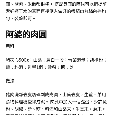
面、歐包、米飯都很棒。 搭配意面的時候可以把提前
煮好控干水的意面直接倒入做好的番茄肉丸鍋內拌均
勻，裝盤即可。
阿婆的肉圓
用料
豬夾心500g；山藥；蔥白一段；青菜適量；胡椒粉；
鹽；料酒；雞蛋1個；澱粉；糖；姜
做法
豬肉洗凈去皮切碎剁成肉糜，山藥去皮，生薑、蔥用
食物料理機攪拌成泥。 肉糜中加入一個雞蛋、少許澱
粉、胡椒、鹽、糖、料酒和山藥末，生薑末，蔥末。