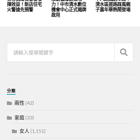
揮效益！新店住宅
力！中市清水數位
清水區道路踩風親
火警搶先預警
機會中心正式揭牌
子嘉年華熱鬧登場
啟用
分類
兩性
(42)
家庭
(33)
女人
(1,151)