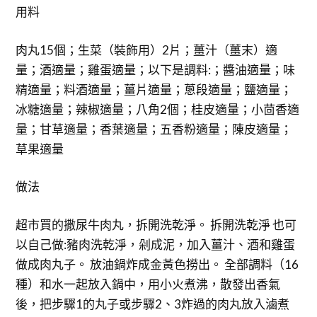
用料
肉丸15個；生菜（裝飾用）2片；薑汁（薑末）適
量；酒適量；雞蛋適量；以下是調料:；醬油適量；味
精適量；料酒適量；薑片適量；蔥段適量；鹽適量；
冰糖適量；辣椒適量；八角2個；桂皮適量；小茴香適
量；甘草適量；香葉適量；五香粉適量；陳皮適量；
草果適量
做法
超市買的撒尿牛肉丸，拆開洗乾淨。 拆開洗乾淨 也可
以自己做:豬肉洗乾淨，剁成泥，加入薑汁、酒和雞蛋
做成肉丸子。 放油鍋炸成金黃色撈出。 全部調料（16
種）和水一起放入鍋中，用小火煮沸，散發出香氣
後，把步驟1的丸子或步驟2、3炸過的肉丸放入滷煮