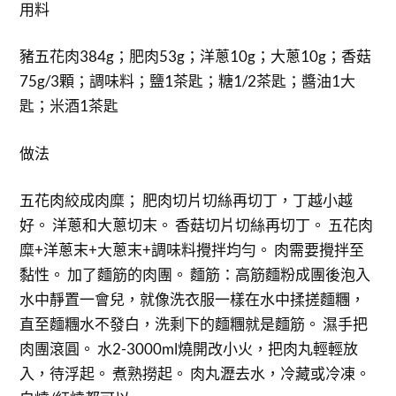
用料
豬五花肉384g；肥肉53g；洋蔥10g；大蔥10g；香菇
75g/3顆；調味料；鹽1茶匙；糖1/2茶匙；醬油1大
匙；米酒1茶匙
做法
五花肉絞成肉糜； 肥肉切片切絲再切丁，丁越小越
好。 洋蔥和大蔥切末。 香菇切片切絲再切丁。 五花肉
糜+洋蔥末+大蔥末+調味料攪拌均勻。 肉需要攪拌至
黏性。 加了麵筋的肉團。 麵筋：高筋麵粉成團後泡入
水中靜置一會兒，就像洗衣服一樣在水中揉搓麵糰，
直至麵糰水不發白，洗剩下的麵糰就是麵筋。 濕手把
肉團滾圓。 水2-3000ml燒開改小火，把肉丸輕輕放
入，待浮起。 煮熟撈起。 肉丸瀝去水，冷藏或冷凍。