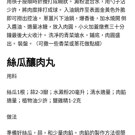
用筷子按順時針攪打成糊狀。 澱粉混合水，用勺子沾
少許，將肉糜摔打成球。 入油鍋炸至表面金黃色外脆
即可撈出控油。 蔥薑片下油鍋，爆香後，加水燒開 倒
入醬油、適量冰糖，放入肉圓，小火加蓋燉煮三十分
鐘最後大火收汁。 洗凈的青菜熗水，鋪底，肉圓盛
出。 裝盤。（可撒一些香菜或蔥花做點綴）
絲瓜釀肉丸
用料
絲瓜1根；蒜2-3瓣；水澱粉20毫升；清水適量；肉餡
適量；植物油少許；鹽雞精1-2克
做法
準備好絲瓜，蒜，和少量肉餡。 肉餡的製作方法很簡