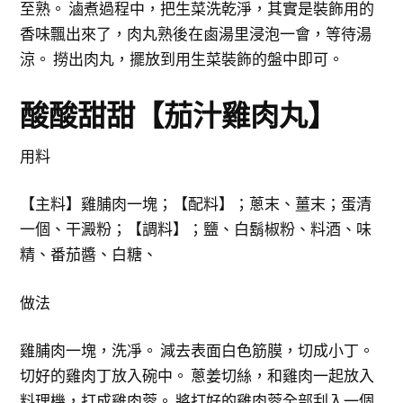
至熟。 滷煮過程中，把生菜洗乾淨，其實是裝飾用的
香味飄出來了，肉丸熟後在鹵湯里浸泡一會，等待湯
涼。 撈出肉丸，擺放到用生菜裝飾的盤中即可。
酸酸甜甜【茄汁雞肉丸】
用料
【主料】雞脯肉一塊；【配料】；蔥末、薑末；蛋清
一個、干澱粉；【調料】；鹽、白鬍椒粉、料酒、味
精、番茄醬、白糖、
做法
雞脯肉一塊，洗凈。 減去表面白色筋膜，切成小丁。
切好的雞肉丁放入碗中。 蔥姜切絲，和雞肉一起放入
料理機，打成雞肉蓉。 將打好的雞肉蓉全部刮入一個