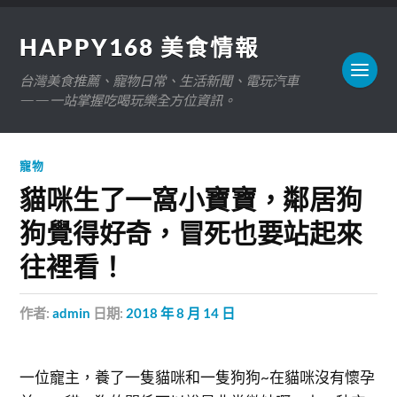
HAPPY168 美食情報
台灣美食推薦、寵物日常、生活新聞、電玩汽車
——一站掌握吃喝玩樂全方位資訊。
寵物
貓咪生了一窩小寶寶，鄰居狗
狗覺得好奇，冒死也要站起來
往裡看！
作者:
admin
日期:
2018 年 8 月 14 日
一位寵主，養了一隻貓咪和一隻狗狗~在貓咪沒有懷孕