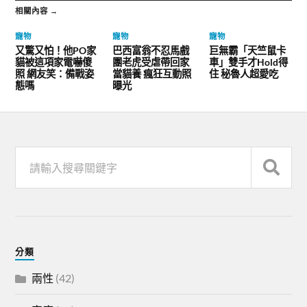
相關內容 →
寵物
寵物
寵物
又驚又怕！他PO家
巴西富翁不忍馬戲
巨無霸「天竺鼠卡
貓被這項家電嚇傻
團老虎受虐帶回家
車」雙手才Hold得
照 網友笑：備戰姿
當貓養 瘋狂互動照
住 秘魯人超愛吃
態嗎
曝光
分類
兩性
(42)