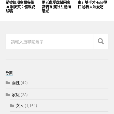
貓被這項家電嚇傻
團老虎受虐帶回家
車」雙手才Hold得
照 網友笑：備戰姿
當貓養 瘋狂互動照
住 秘魯人超愛吃
態嗎
曝光
分類
兩性
(42)
家庭
(33)
女人
(1,151)