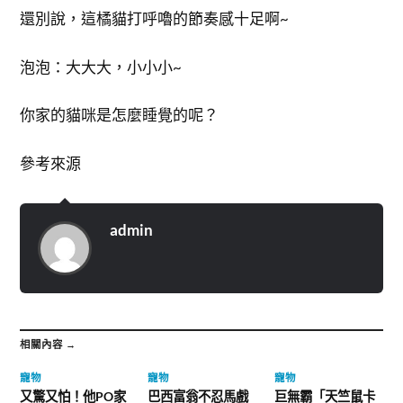
還別說，這橘貓打呼嚕的節奏感十足啊~
泡泡：大大大，小小小~
你家的貓咪是怎麼睡覺的呢？
參考來源
admin
相關內容 →
寵物
寵物
寵物
又驚又怕！他PO家
巴西富翁不忍馬戲
巨無霸「天竺鼠卡