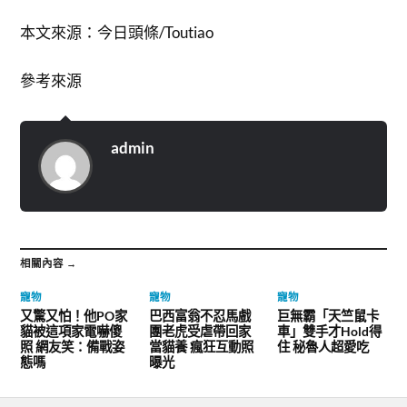
本文來源：今日頭條/Toutiao
參考來源
admin
相關內容 →
寵物
寵物
寵物
又驚又怕！他PO家
巴西富翁不忍馬戲
巨無霸「天竺鼠卡
貓被這項家電嚇傻
團老虎受虐帶回家
車」雙手才Hold得
照 網友笑：備戰姿
當貓養 瘋狂互動照
住 秘魯人超愛吃
態嗎
曝光