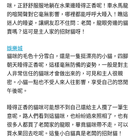
咪，正舒舒服服地躺在水果邊睡得正香呢！車水馬龍
的喧鬧聲對它毫無影響，哪裡都能呼呼大睡入！瞧這
迷人的睡姿，讓網友忍不住問：老闆，龍眼旁邊的貓
賣嗎？這可是主人家的招財貓呀！
娛樂城
貓咪的毛色十分雪白，還是一隻挺漂亮的小貓，四腳
朝天睡得正香呢，這樣毫無防備的姿勢，一般是對主
人非常信任的貓咪才會做出來的，可見和主人很親
密。小貓一點也不受人來人往影響，享受自己的悠閒
午後呢。
睡得正香的貓咪可能想不到自己還給主人攬了一筆生
意呢，路人們看到這貓咪，也紛紛過來照相了，也有
很多人都買了老闆家的龍眼，畢竟貓咪帶不走，可以
買水果回去吃呢。這隻小白貓真是老闆的招財貓！