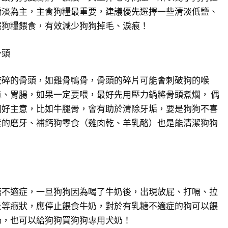
清淡為主，主食狗糧最重要，建議優先選擇一些清淡低鹽、
然狗糧餵食，有效減少狗狗掉毛、淚痕！
骨頭
咬碎的骨頭，如雞骨鴨骨，骨頭的碎片可能會刺破狗的喉
、胃腸，如果一定要喂，最好先用壓力鍋將骨頭煮爛， 偶
個好主意，比如牛腿骨，會有助於清除牙垢，要是狗狗不喜
度的磨牙、補鈣狗零食（雞肉乾、羊乳酪）也是能清潔狗狗
糖不適症，一旦狗狗因為喝了牛奶後，出現放屁、打嗝、拉
炎等癥狀，應停止餵食牛奶，對於有乳糖不適症的狗可以餵
奶，也可以給狗狗買狗狗專用犬奶！