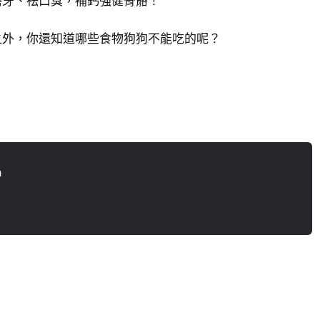
磨牙、祛口臭，補鈣強健骨骼！
之外，你還知道哪些食物狗狗不能吃的呢？
n