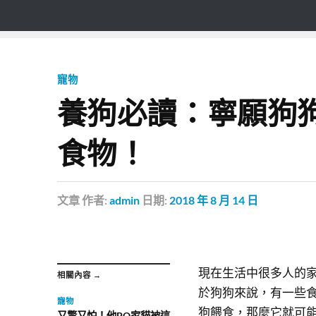
寵物
養狗必讀：寧願狗
食物！
文章
作者:
admin
日期:
2018 年 8 月 14 日
現在生活中很多人的
相關內容 →
於狗狗來說，有一些
寵物
狗餵食，那麼它就可
又驚又怕！他PO家貓被這