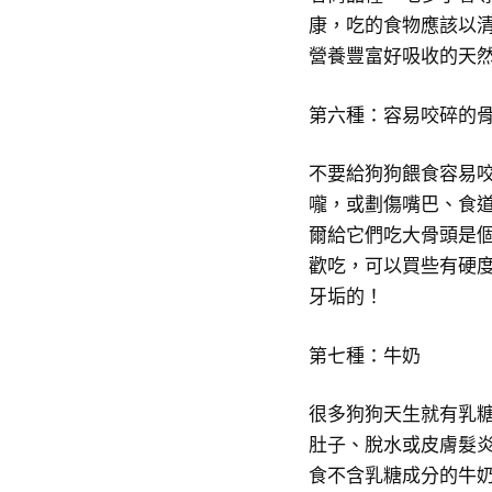
康，吃的食物應該以
營養豐富好吸收的天
第六種：容易咬碎的
不要給狗狗餵食容易
嚨，或劃傷嘴巴、食道
爾給它們吃大骨頭是
歡吃，可以買些有硬
牙垢的！
第七種：牛奶
很多狗狗天生就有乳
肚子、脫水或皮膚髮
食不含乳糖成分的牛