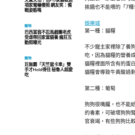
項家電嚇傻照 網友笑：備
挨餓也不能喂的「7種
戰姿態嗎
娛樂城
寵物
第一種：貓糧
巴西富翁不忍馬戲團老虎
受虐帶回家當貓養 瘋狂互
動照曝光
不少寵主家裡除了養
吃，因為貓糧的營養
寵物
貓糧裡面所含有的蛋
巨無霸「天竺鼠卡車」雙
手才Hold得住 秘魯人超愛
貓糧會導致牛黃酸過
吃
第二種：葡萄
狗狗很嘴饞，也不能
的毒素，可破壞狗狗
官衰竭，有些狗狗比