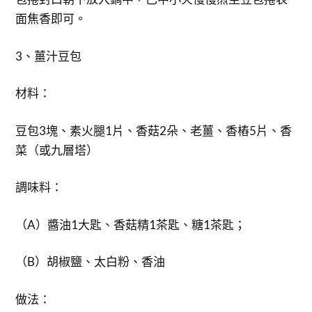
面焦香即可。
3、薑汁豆包
材料：
豆包3塊、素火腿1片、香菇2朵、老薑、香樁5片、香
菜（或九層塔）
調味料：
（A）醬油1大匙、香菇精1茶匙、糖1茶匙；
（B）胡椒鹽、太白粉、香油
做法：