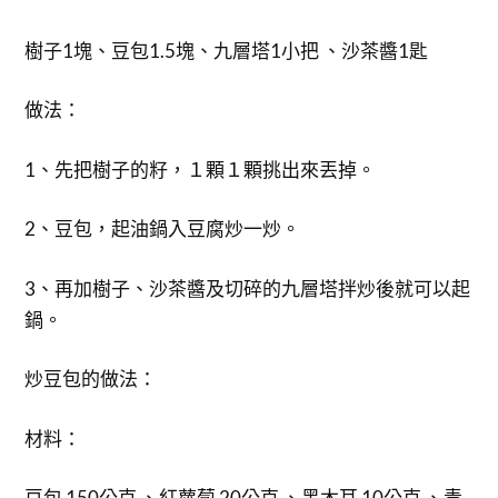
樹子1塊、豆包1.5塊、九層塔1小把 、沙茶醬1匙
做法：
1、先把樹子的籽，１顆１顆挑出來丟掉。
2、豆包，起油鍋入豆腐炒一炒。
3、再加樹子、沙茶醬及切碎的九層塔拌炒後就可以起
鍋。
炒豆包的做法：
材料：
豆包 150公克 、紅蘿蔔 20公克 、黑木耳 10公克 、青