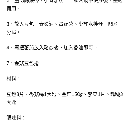
2、薑切絲爆香，小蕃茄切半，放入鍋中快炒後，盛起
備用。
3、放入豆包、素蠔油、蕃茄醬、少許水拌炒、悶煮一
分鐘。
4、再把蕃茄放入略炒後，加入香油即可。
7、金菇豆包捲
材料：
豆包3片、香菇絲1大匙、金菇150g、紫菜1片、麵糊3
大匙
調味料：