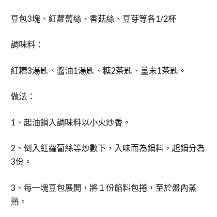
豆包3塊、紅蘿蔔絲、香菇絲、豆芽等各1/2杯
調味料：
紅糟3湯匙、醬油1湯匙、糖2茶匙、薑末1茶匙。
做法：
1、起油鍋入調味料以小火炒香。
2、倒入紅蘿蔔絲等炒數下，入味而為鍋料，起鍋分為
3份。
3、每一塊豆包展開，將１份餡料包捲，至於盤內蒸
熟。