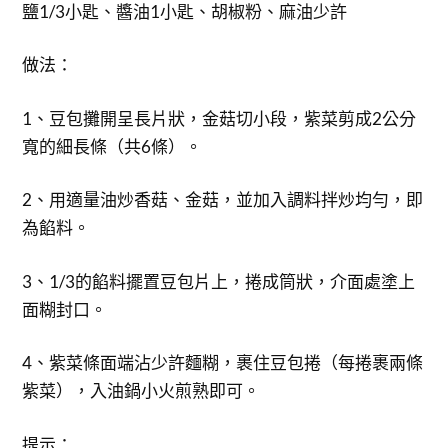
鹽1/3小匙、醬油1小匙、胡椒粉、麻油少許
做法：
1、豆包攤開呈長片狀，金菇切小段，紫菜剪成2公分
寬的細長條（共6條）。
2、用適量油炒香菇、金菇，並加入調料拌炒均勻，即
為餡料。
3、1/3的餡料擺置豆包片上，捲成筒狀，介面處塗上
面糊封口。
4、紫菜條面端沾少許麵糊，裹住豆包捲（每捲裹兩條
紫菜），入油鍋小火煎熟即可。
提示：