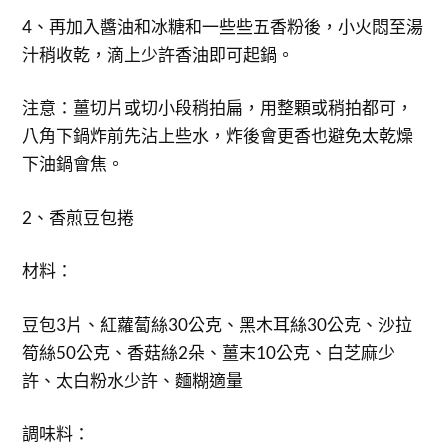
4、再加入醬油和冰糖和一些些五香粉後，小火悶至湯
汁稍收乾，滴上少許香油即可起鍋。
注意：薑切片或切小段稍拍扁，用整顆或稍拍都可，
八角下鍋炸前先沾上些水，炸後會更香也避免太乾燥
下油鍋會焦。
2、香煎豆包捲
材料：
豆包3片、紅蘿蔔絲30公克、黑木耳絲30公克、沙拉
筍絲50公克、香菇絲2朵、薑末10公克、白芝麻少
許、太白粉水少許、麵糊適量
調味料：