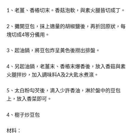
1、老薑、香樁切末。香菇泡軟，與素火腿皆切成丁。
2、攤開豆包，抹上適量的胡椒鹽後，再折回原狀，每
塊切成4等分備用。
3、起油鍋，將豆包炸呈黃色後撈出排盤。
4、另起油鍋，老薑末、香樁末爆香後，放入香菇與素
火腿拌炒，加入調味料A及2大匙水煮滾。
5、太白粉勾芡後，滴入少許香油，淋於盤中的豆包
上，放入香菜即可。
4、樹子炒豆包
材料：