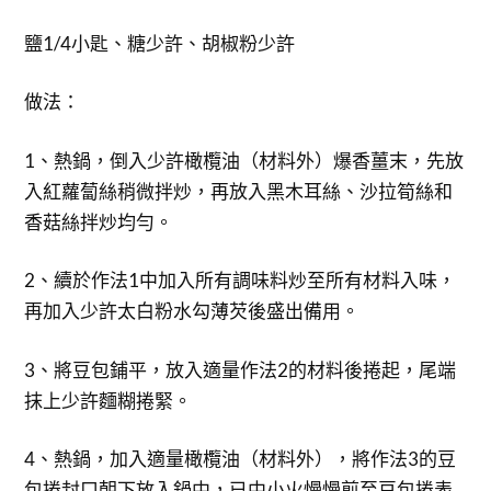
鹽1/4小匙、糖少許、胡椒粉少許
做法：
1、熱鍋，倒入少許橄欖油（材料外）爆香薑末，先放
入紅蘿蔔絲稍微拌炒，再放入黑木耳絲、沙拉筍絲和
香菇絲拌炒均勻。
2、續於作法1中加入所有調味料炒至所有材料入味，
再加入少許太白粉水勾薄芡後盛出備用。
3、將豆包鋪平，放入適量作法2的材料後捲起，尾端
抹上少許麵糊捲緊。
4、熱鍋，加入適量橄欖油（材料外），將作法3的豆
包捲封口朝下放入鍋中，已中小火慢慢煎至豆包捲表