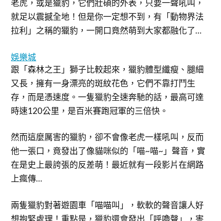
老虎，或是獵豹，它們壯碩的外表，只要一聲吼叫，
就足以震撼全地！但是你一定想不到，有「動物界法
拉利」之稱的獵豹，一開口竟然萌到大家都融化了…
娛樂城
跟「森林之王」獅子比較起來，獵豹體型纖瘦、腿細
又長，擁有一身漂亮的斑紋花色，它們不靠打鬥生
存，而是憑速度。一隻獵豹全速奔馳的話，最高可達
時速120公里，是百米賽跑冠軍的三倍快。
然而這麼厲害的獵豹，卻不會像老虎一樣吼叫，反而
他一張口，竟發出了像貓咪似的「喵~喵~」聲音，實
在是史上最誇張的反差萌！最近就有一段影片在網路
上瘋傳…
兩隻獵豹對著遊園車「喵喵叫」，軟軟的聲音讓人好
想抱緊處理！重點是，獵豹還會發出「呼嚕聲」，害