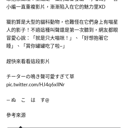
小編一直重複影片，漸漸陷入在它的魅力里XD
獵豹算是大型的貓科動物，也難怪在它們身上有喵星
人的影子！不過這種叫聲還是第一次聽到，網友都眼
冒愛心說：「就是只大喵咪！」、「好想抱著它
睡」、「賞你罐罐吃了啦~」
趕快來看看這段影片
チーターの鳴き聲可愛すぎて草
pic.twitter.com/HJ4q6xlINr
— ぬ こ は す@
參考來源