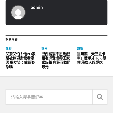
admin
相關內容 →
寵物
寵物
寵物
又驚又怕！他PO家
巴西富翁不忍馬戲
巨無霸「天竺鼠卡
貓被這項家電嚇傻
團老虎受虐帶回家
車」雙手才Hold得
照 網友笑：備戰姿
當貓養 瘋狂互動照
住 秘魯人超愛吃
態嗎
曝光