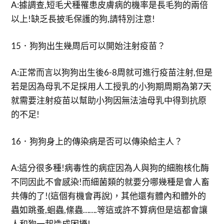
A:據調查,短毛犬種罹患皮膚病的機率是長毛狗的兩倍
以上!缺乏長披毛保護的狗,請特別注意!
15．狗狗出生幾周后可以開始注射疫苗？
A:正常而言以狗狗出生後6-8周就可進行疫苗注射,但是
若是因為母乳不足採用人工授乳的小狗期周期為第7天
就需要注射疫苗以幫助小狗因無法油母乳中得到抗原
的不足!
16．狗狗身上的傳染病是否可以傳染給主人？
A:這分很多種!病毒性的病症因為人與狗的細胞核化酶
不同因此不會感染!而細菌類的就要分哪幾種是會人畜
共傳的了!(這個有機會再說)，其他還有體內和體外的
蟲如跳蚤,蛔蟲,絛蟲…….等這或許不算病但是這都會讓
人和狗一起造成困擾!