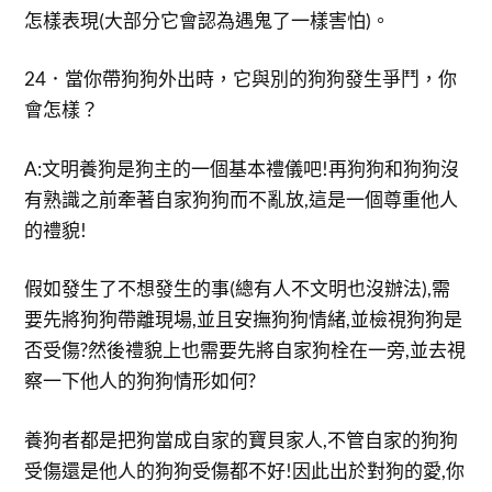
怎樣表現(大部分它會認為遇鬼了一樣害怕)。
24．當你帶狗狗外出時，它與別的狗狗發生爭鬥，你
會怎樣？
A:文明養狗是狗主的一個基本禮儀吧!再狗狗和狗狗沒
有熟識之前牽著自家狗狗而不亂放,這是一個尊重他人
的禮貌!
假如發生了不想發生的事(總有人不文明也沒辦法),需
要先將狗狗帶離現場,並且安撫狗狗情緒,並檢視狗狗是
否受傷?然後禮貌上也需要先將自家狗栓在一旁,並去視
察一下他人的狗狗情形如何?
養狗者都是把狗當成自家的寶貝家人,不管自家的狗狗
受傷還是他人的狗狗受傷都不好!因此出於對狗的愛,你