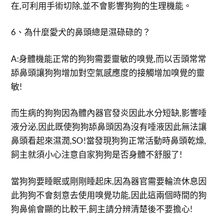
在,可利用手術切除,並不會影響狗狗的生理機能。
6、為什麼愛犬的鼻頭總是濕碌碌的？
A:身體機能正常的狗狗需要靈敏的嗅覺,而以舌頭常常
舔鼻頭讓狗狗增加對空氣感應度的接觸增加嗅覺的靈
敏!
而生病的狗狗因為體內器官發炎因此水分短缺,影響唾
液分泌,因此既使狗狗舔鼻頭因為沒有唾液因此無法讓
鼻頭看起來濕潤,SO!當發現狗狗正常活動時鼻頭乾燥,
飼主就須小心注意自家狗狗是否身體不舒服了!
當狗狗要睡眠或剛剛睡起床,因為器官需要輪流休息因
此狗狗不會刻意去使用嗅覺功能,因此這兩個時間的狗
狗鼻偷會顯的比較干,飼主請分辨清楚後不要擔心!