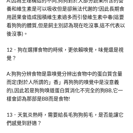
A:因為生理構造的不同,狗狗對於大部分蔬果所含的營
養和維生素是可以吸收但是卻無法代謝的!因此長期食
用蔬果會造成囤積維生素過多而引發維生素中毒(這要
看狗狗的體質,但是飼主別認為現在吃沒事,這不代表以
後沒事)。
12．狗在選擇食物的時候，更依賴嗅覺，味覺還是視
覺？
A:狗狗分辨食物是靠嗅覺分辨出食物中的蛋白質含量
而定(對於人所謂的」香」再狗狗的嗅覺中是沒意義
的),因此若是狗狗嗅道蛋白質消化不完全的狗BB,它一
樣會認為那部是BB而是食物!
13．天氣炎熱時，需要給長毛狗狗剪毛，是否能讓它
們感覺到舒適？