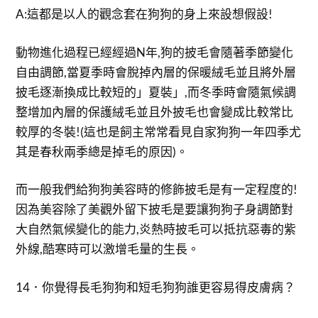
A:這都是以人的觀念套在狗狗的身上來設想假設!
動物進化過程已經經過N年,狗的披毛會隨著季節變化
自由調節,當夏季時會脫掉內層的保暖絨毛並且將外層
披毛逐漸換成比較短的」夏裝」,而冬季時會隨氣候調
整增加內層的保護絨毛並且外披毛也會變成比較常比
較厚的冬裝!(這也是飼主常常看見自家狗狗一年四季尤
其是春秋兩季總是掉毛的原因)。
而一般我們給狗狗美容時的修飾披毛是有一定程度的!
因為美容除了美觀外留下披毛是要讓狗狗子身調節對
大自然氣候變化的能力,炎熱時披毛可以抵抗惡毒的紫
外線,酷寒時可以激增毛量的生長。
14．你覺得長毛狗狗和短毛狗狗誰更容易得皮膚病？