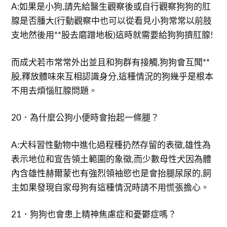
A:如果是小狗,請先給醫生觀察後或自行觀察狗狗的肛
腺是否腫大(行動觀察中也可以從看見小狗常常以前肢
支地然後用**股去磨蹭地板)這時就需要給狗狗擠肛腺!
而成犬若市常常外出並且和狗群有接觸,狗狗會互聞**
股,釋放體味來互相認識身分,這種情況的狗幾乎是根本
不用去煩惱肛腺問題。
20．為什麼公狗小便時會抬起一條腿？
A:犬科習性動物中進化過程種扔然存留的表徵,雄性為
表示地位和宣告領土範圍的象徵,而少數母性犬因為體
內含雄性赫爾蒙也有強烈領袖慾也是會抬腿尿尿的,飼
主如果發現自家母狗有這種情況時請不用慌張擔心。
21．狗狗也會患上精神焦慮症和憂鬱症嗎？