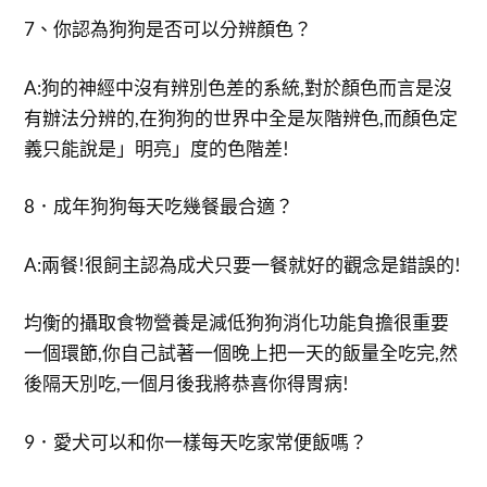
7、你認為狗狗是否可以分辨顏色？
A:狗的神經中沒有辨別色差的系統,對於顏色而言是沒
有辦法分辨的,在狗狗的世界中全是灰階辨色,而顏色定
義只能說是」明亮」度的色階差!
8．成年狗狗每天吃幾餐最合適？
A:兩餐!很飼主認為成犬只要一餐就好的觀念是錯誤的!
均衡的攝取食物營養是減低狗狗消化功能負擔很重要
一個環節,你自己試著一個晚上把一天的飯量全吃完,然
後隔天別吃,一個月後我將恭喜你得胃病!
9．愛犬可以和你一樣每天吃家常便飯嗎？