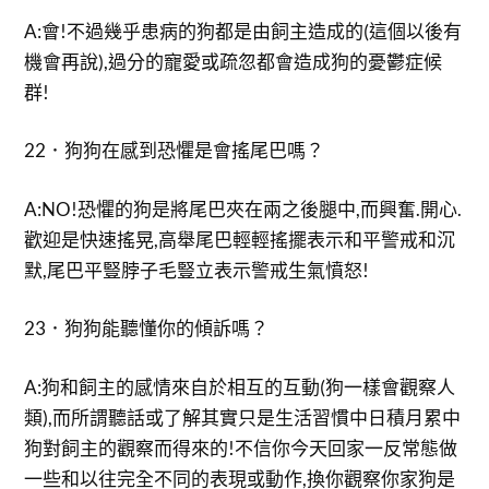
A:會!不過幾乎患病的狗都是由飼主造成的(這個以後有
機會再說),過分的寵愛或疏忽都會造成狗的憂鬱症候
群!
22．狗狗在感到恐懼是會搖尾巴嗎？
A:NO!恐懼的狗是將尾巴夾在兩之後腿中,而興奮.開心.
歡迎是快速搖晃,高舉尾巴輕輕搖擺表示和平警戒和沉
默,尾巴平豎脖子毛豎立表示警戒生氣憤怒!
23．狗狗能聽懂你的傾訴嗎？
A:狗和飼主的感情來自於相互的互動(狗一樣會觀察人
類),而所謂聽話或了解其實只是生活習慣中日積月累中
狗對飼主的觀察而得來的!不信你今天回家一反常態做
一些和以往完全不同的表現或動作,換你觀察你家狗是