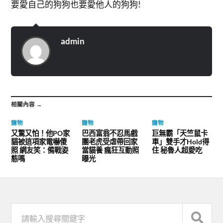
要愛自己的狗狗也要愛他人的狗狗!
admin
相關內容 →
寵物
寵物
寵物
又驚又怕！他PO家
巴西富翁不忍馬戲
巨無霸「天竺鼠卡
貓被這項家電嚇傻
團老虎受虐帶回家
車」雙手才Hold得
照 網友笑：備戰姿
當貓養 瘋狂互動照
住 秘魯人超愛吃
態嗎
曝光