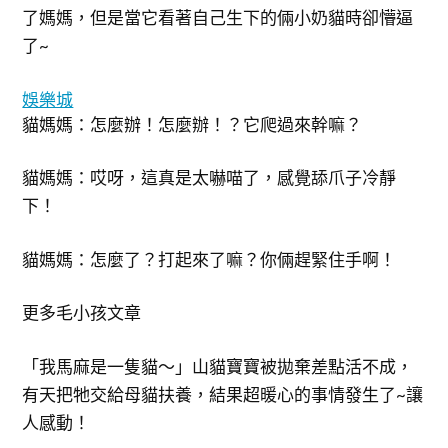
了媽媽，但是當它看著自己生下的倆小奶貓時卻懵逼
了~
娛樂城
貓媽媽：怎麼辦！怎麼辦！？它爬過來幹嘛？
貓媽媽：哎呀，這真是太嚇喵了，感覺舔爪子冷靜
下！
貓媽媽：怎麼了？打起來了嘛？你倆趕緊住手啊！
更多毛小孩文章
「我馬麻是一隻貓～」山貓寶寶被拋棄差點活不成，
有天把牠交給母貓扶養，結果超暖心的事情發生了~讓
人感動！