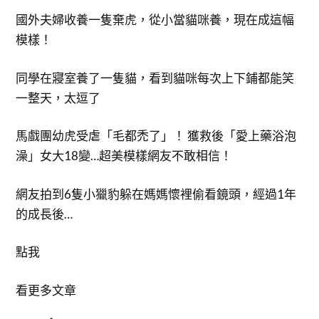
國外夫婦收養一隻棄虎，從小當貓咪養，現在成這幅
模樣！
同學在寢室養了一隻貓，看到貓咪每次上下鋪都能笑
一整天，太逗了
馬戲團幼虎受虐「毛都禿了」！ 獲救後「愛上藥浴泡
澡」女大18變…超美模樣網友不敢相信！
網友拍到6隻小獵豹躲在媽媽懷裡偷看鏡頭，經過1年
的成長後…
點我
看更多文章