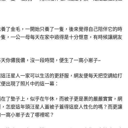
也養了金毛，一開始只養了一隻，後來覺得自己陪伴它的時
一隻，一公一母每天在家中過得是十分愜意，有時候讓網友
每天你儂我儂，沒一段時間，便生了一窩小崽子~
讓這汪星人一家可以生活的更舒服，網友便每天把空調給打
家便出現了照片中的這一幕：
躺在了墊子上，似乎在午休，而被子更是裹的嚴嚴實實，網
輕，怎麼這年頭汪星人蓋被子蓋得這麼人性化的嗎？而更讓
的一窩小崽子去了哪裡呢？