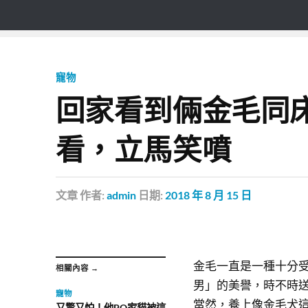
寵物
回家看到倆金毛同
看，立馬笑噴
文章
作者:
admin
日期:
2018 年 8 月 15 日
金毛一直是一種十分
相關內容 →
男」的美譽，時不時
寵物
當然，養上像金毛犬
又驚又怕！他PO家貓被這