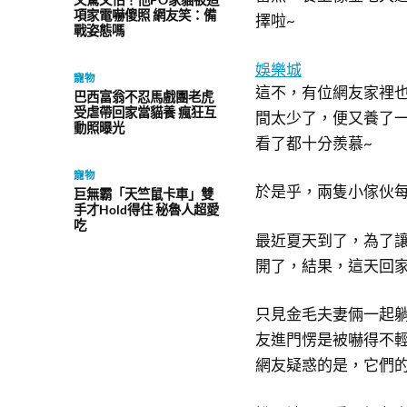
項家電嚇傻照 網友笑：備
擇啦~
戰姿態嗎
娛樂城
寵物
這不，有位網友家裡
巴西富翁不忍馬戲團老虎
受虐帶回家當貓養 瘋狂互
間太少了，便又養了
動照曝光
看了都十分羨慕~
寵物
於是乎，兩隻小傢伙
巨無霸「天竺鼠卡車」雙
手才Hold得住 秘魯人超愛
吃
最近夏天到了，為了
開了，結果，這天回
只見金毛夫妻倆一起
友進門愣是被嚇得不
網友疑惑的是，它們