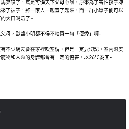
立馬笑噴了，真是可憐天下父母心啊，原來為了害怕孩子凍
找來了被子，將一家人一起蓋了起來，而一群小崽子便可以
的大口喝奶了~
毛父母，獸醫小明都不得不暗贊一句「優秀」啊~
定有不少網友會在家裡吹空調，但是一定要切記，室內溫度
寵物和人類的身體都會有一定的傷害，以26℃為宜~
n