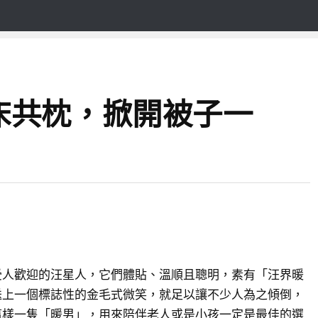
床共枕，掀開被子一
受人歡迎的汪星人，它們體貼、溫順且聰明，素有「汪界暖
送上一個標誌性的金毛式微笑，就足以讓不少人為之傾倒，
這樣一隻「暖男」，用來陪伴老人或是小孩一定是最佳的選