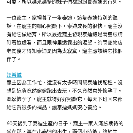
可愛，所以越來越多的妹子們都紛紛養泰迪的行列。
一位寵主，家裡養了一隻泰迪，這隻泰迪特別的聽
話，在寵主的細心照顧下，泰迪成長的很快，寵主沒
有給它做絕育，所以最近寵主發現泰迪總是兩隻眼睛
盯著遠處看，而且眼神里透露出的渴望。詢問寵物店
老闆後才得知泰迪是因為太寂寞，寵主應該給它找個
伴了。
娛樂城
寵主因為工作忙，還沒有太多時間幫泰迪找配種。沒
想到這貨竟然偷偷跑出去玩，不久竟然意外懷孕了。
既然懷孕了，寵主就得好好照顧它，每天下班回來都
給它買很多的補品，讓泰迪媽媽安心養胎。
60天後到了泰迪生產的日子，寵主一家人滿臉期待的
坐在那，等在小泰迪的出生，兩個小時後，終於生