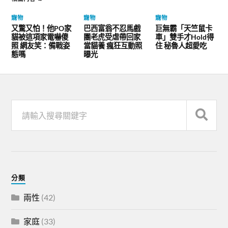
寵物
寵物
寵物
又驚又怕！他PO家
巴西富翁不忍馬戲
巨無霸「天竺鼠卡
貓被這項家電嚇傻
團老虎受虐帶回家
車」雙手才Hold得
照 網友笑：備戰姿
當貓養 瘋狂互動照
住 秘魯人超愛吃
態嗎
曝光
分類
兩性
(42)
家庭
(33)