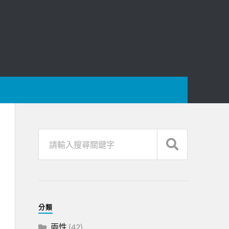
分類
兩性
(42)