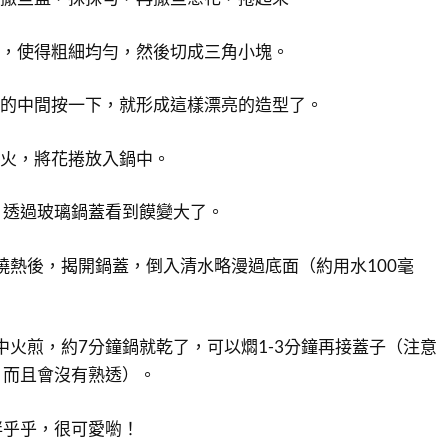
下，使得粗細均勻，然後切成三角小塊。
捲的中間按一下，就形成這樣漂亮的造型了。
關火，將花捲放入鍋中。
鐘，透過玻璃鍋蓋看到饃變大了。
鍋燒熱後，揭開鍋蓋，倒入清水略漫過底面（約用水100毫
用中火煎，約7分鐘鍋就乾了，可以燜1-3分鐘再接蓋子（注意
，而且會沒有熟透）。
胖乎乎，很可愛喲！