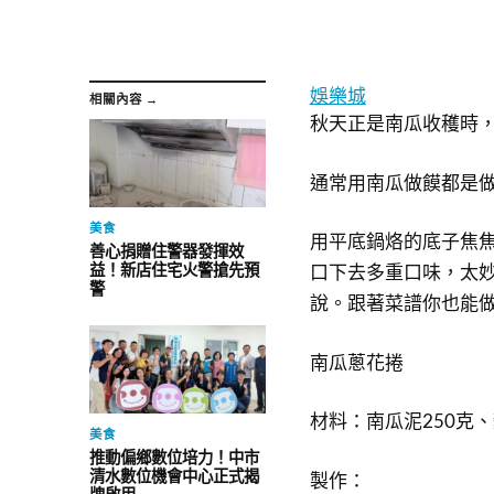
娛樂城
相關內容 →
秋天正是南瓜收穫時
通常用南瓜做饃都是
美食
用平底鍋烙的底子焦
善心捐贈住警器發揮效
益！新店住宅火警搶先預
口下去多重口味，太
警
說。跟著菜譜你也能
南瓜蔥花捲
材料：南瓜泥250克
美食
推動偏鄉數位培力！中市
清水數位機會中心正式揭
製作：