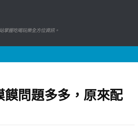
站掌握吃喝玩樂全方位資訊。
饃饃問題多多，原來配