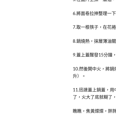
6.將面卷拉抻整理一
7.取一根筷子，在花
8.鍋燒熱，抹層薄油
9.蓋上蓋醒發15分
10.然後開中火，將
升）。
11.迅速蓋上鍋蓋，
了，火大了底就糊了
瞧瞧，焦黃燦燦，胖