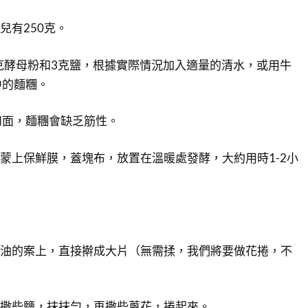
兒有250克。
、5克酵母粉和3克鹽，根據實際情況加入適量的清水，或用牛
中的麵糰。
和面，麵糰會缺乏筋性。
，蒙上保鮮膜，蓋塊布，放置在溫暖處發酵，大約用時1-2小
抹油的案上，直接擀成大片（無需揉，我們將要做花捲，不
，撒些鹽，抹抹勻，再撒些蔥花，捲起來。