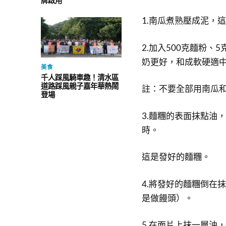
牌啟用
1.南瓜煮熟壓成泥，這
2.加入500克麵粉
奶更好，和成軟硬適
美食
千人踩風騎車趣！清水區
道路踩風親子嘉年華熱鬧
註：不要全部用南瓜
登場
3.麵糰的表面抹點油
時。
這是發好的麵糰。
4.將發好的麵糰倒在
是做饅頭）。
5.在面片上抹一層油