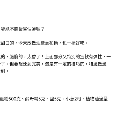
，哪能不趕緊嘗個鮮呢？
做甜口的，今天改做油鹽蔥花捲，也一樣好吃。
焦的，脆脆的，太香了！上面部分又特別的宣軟有彈性，一
妙了。但要想達到完美，還是有一定的技巧的，咱邊做邊
做到。
、麵粉500克、酵母粉5克、鹽5克、小蔥2根、植物油適量