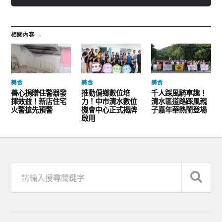
相關內容 →
美食
美食
美食
善心捐贈住警器發
推動偏鄉數位培
千人踩風騎車趣！
揮效益！新店住宅
力！中市清水數位
清水區道路踩風親
火警搶先預警
機會中心正式揭牌
子嘉年華熱鬧登場
啟用