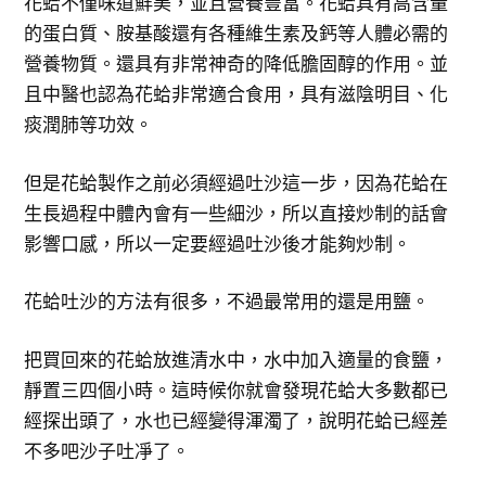
花蛤不僅味道鮮美，並且營養豐富。花蛤具有高含量
的蛋白質、胺基酸還有各種維生素及鈣等人體必需的
營養物質。還具有非常神奇的降低膽固醇的作用。並
且中醫也認為花蛤非常適合食用，具有滋陰明目、化
痰潤肺等功效。
但是花蛤製作之前必須經過吐沙這一步，因為花蛤在
生長過程中體內會有一些細沙，所以直接炒制的話會
影響口感，所以一定要經過吐沙後才能夠炒制。
花蛤吐沙的方法有很多，不過最常用的還是用鹽。
把買回來的花蛤放進清水中，水中加入適量的食鹽，
靜置三四個小時。這時候你就會發現花蛤大多數都已
經探出頭了，水也已經變得渾濁了，說明花蛤已經差
不多吧沙子吐凈了。