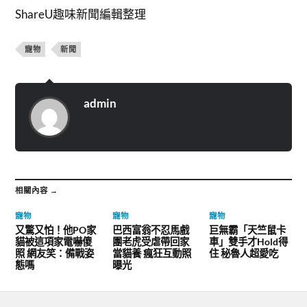
ShareU趣味新聞編輯整理
寵物
新聞
admin
相關內容 →
寵物
寵物
寵物
又驚又怕！他PO家
巴西富翁不忍馬戲
巨無霸「天竺鼠卡
貓被這項家電嚇傻
團老虎受虐帶回家
車」雙手才Hold得
照 網友笑：備戰姿
當貓養 瘋狂互動照
住 秘魯人超愛吃
態嗎
曝光