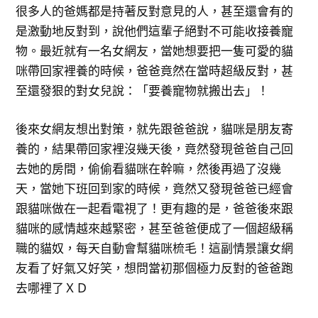
很多人的爸媽都是持著反對意見的人，甚至還會有的
是激動地反對到，說他們這輩子絕對不可能收接養寵
物。最近就有一名女網友，當她想要把一隻可愛的貓
咪帶回家裡養的時候，爸爸竟然在當時超級反對，甚
至還發狠的對女兒說：「要養寵物就搬出去」！
後來女網友想出對策，就先跟爸爸說，貓咪是朋友寄
養的，結果帶回家裡沒幾天後，竟然發現爸爸自己回
去她的房間，偷偷看貓咪在幹嘛，然後再過了沒幾
天，當她下班回到家的時候，竟然又發現爸爸已經會
跟貓咪做在一起看電視了！更有趣的是，爸爸後來跟
貓咪的感情越來越緊密，甚至爸爸便成了一個超級稱
職的貓奴，每天自動會幫貓咪梳毛！這副情景讓女網
友看了好氣又好笑，想問當初那個極力反對的爸爸跑
去哪裡了ＸＤ