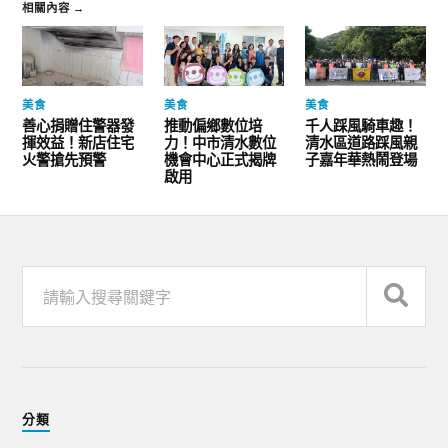
相關內容 →
美食
美食
美食
善心捐贈住警器發
推動偏鄉數位培
千人踩風騎車趣！
揮效益！新店住宅
力！中市清水數位
清水區道路踩風親
火警搶先預警
機會中心正式揭牌
子嘉年華熱鬧登場
啟用
分類