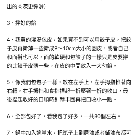
出的肉凍更彈滑）
3、拌好的餡
4、我買的灌湯包皮，如果買不到可以用餃子皮，把餃
子皮再擀薄一些擀成9～10cm大小的圓皮，或者自己
和面擀也可以，面的軟硬和包餃子的一樣只是皮要擀
的比餃子皮薄一些。在皮的中間放入一大勺餡。
5、像我們包包子一樣，放在左手上，左手拇指推著向
右轉，右手拇指和食指捏起一折壓著一折的收口，最
後捏起收好的口順時針轉半圈再把口收小一點。
6、全部包好了，看我包了好多，一共80個左右。
7、鍋中加入適量水，把篦子上刷層油或者鋪油布都可