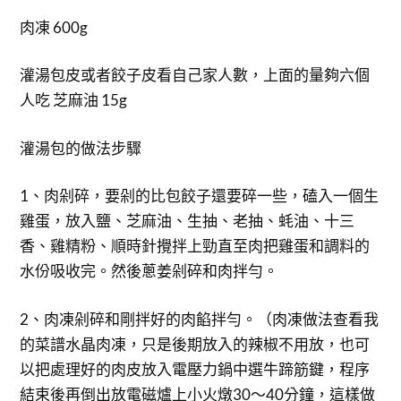
肉凍 600g
灌湯包皮或者餃子皮看自己家人數，上面的量夠六個
人吃 芝麻油 15g
灌湯包的做法步驟
1、肉剁碎，要剁的比包餃子還要碎一些，磕入一個生
雞蛋，放入鹽、芝麻油、生抽、老抽、蚝油、十三
香、雞精粉、順時針攪拌上勁直至肉把雞蛋和調料的
水份吸收完。然後蔥姜剁碎和肉拌勻。
2、肉凍剁碎和剛拌好的肉餡拌勻。（肉凍做法查看我
的菜譜水晶肉凍，只是後期放入的辣椒不用放，也可
以把處理好的肉皮放入電壓力鍋中選牛蹄筋鍵，程序
結束後再倒出放電磁爐上小火燉30～40分鐘，這樣做