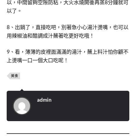
以，中間留夠空隙防粘，大火水燒開後再蒸8分鐘就可
以了。
8、出鍋了，直接吃吧，別著急小心湯汁燙嘴，也可以
用辣椒油和醋調成汁蘸著吃更好吃哦！
9、看，薄薄的皮裡面滿滿的湯汁，蘸上料汁怕你顧不
上燙嘴一口一個大口吃呢！
美食
admin