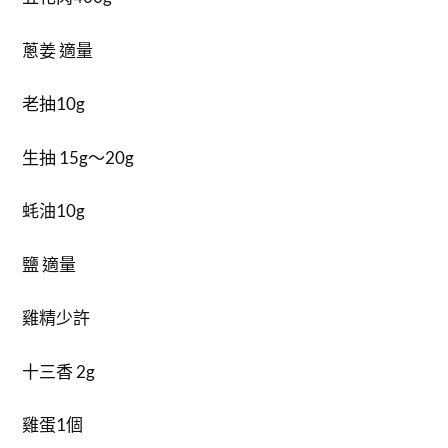
蔥姜 適量
老抽10g
生抽 15g～20g
蚝油10g
鹽 適量
雞精少許
十三香 2g
雞蛋1個