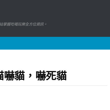
站掌握吃喝玩樂全方位資訊。
貓嚇貓，嚇死貓