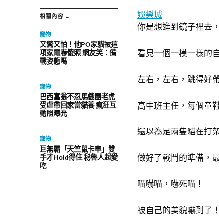
娛樂城
相關內容 →
你是想進到鏡子裡去
寵物
又驚又怕！他PO家貓被這
看見一個一模一樣的
項家電嚇傻照 網友笑：備
戰姿態嗎
左右，左右，跳得好
寵物
巴西富翁不忍馬戲團老虎
高中班主任，每個童鞋
受虐帶回家當貓養 瘋狂互
動照曝光
還以為是兩隻貓在打
寵物
巨無霸「天竺鼠卡車」雙
做好了戰鬥的準備，
手才Hold得住 秘魯人超愛
吃
喵嚇喵，嚇死喵！
被自己的美貌嚇到了！