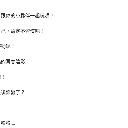
，跟你的小夥伴一起玩嗎？
自己，肯定不習慣吧！
帶勁呢！
的青春陰影…
架！
最後誰贏了？
哈哈….