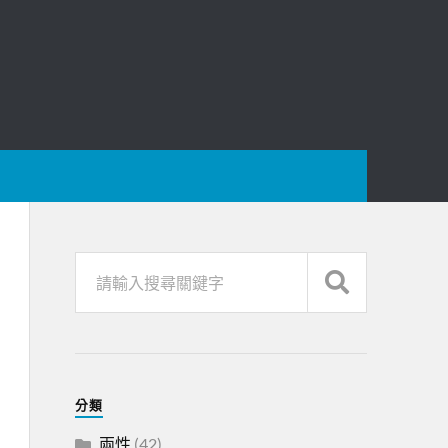
分類
兩性
(42)