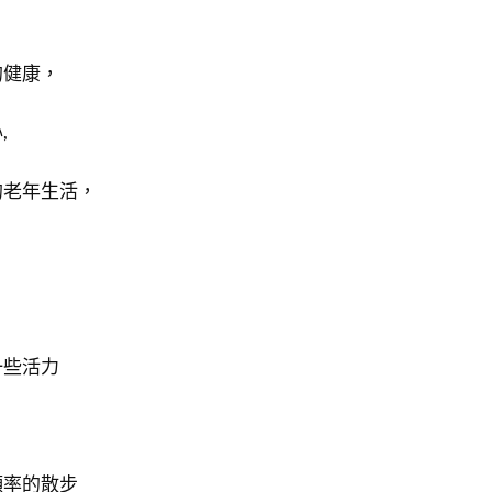
的健康，
,
的老年生活，
？
一些活力
頻率的散步