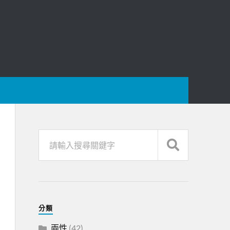
分類
兩性
(42)