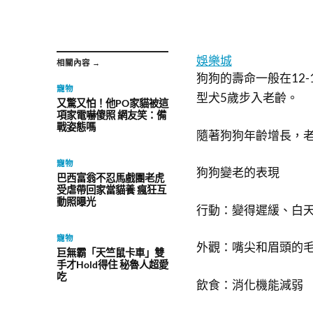
娛樂城
相關內容 →
狗狗的壽命一般在12
寵物
型犬5歲步入老齡。
又驚又怕！他PO家貓被這
項家電嚇傻照 網友笑：備
戰姿態嗎
隨著狗狗年齡增長，
寵物
狗狗變老的表現
巴西富翁不忍馬戲團老虎
受虐帶回家當貓養 瘋狂互
動照曝光
行動：變得遲緩、白
寵物
外觀：嘴尖和眉頭的
巨無霸「天竺鼠卡車」雙
手才Hold得住 秘魯人超愛
吃
飲食：消化機能減弱