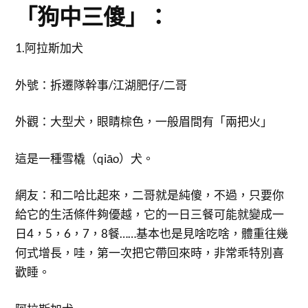
「狗中三傻」：
1.阿拉斯加犬
外號：拆遷隊幹事/江湖肥仔/二哥
外觀：大型犬，眼睛棕色，一般眉間有「兩把火」
這是一種雪橇（qiāo）犬。
網友：和二哈比起來，二哥就是純傻，不過，只要你
給它的生活條件夠優越，它的一日三餐可能就變成一
日4，5，6，7，8餐……基本也是見啥吃啥，體重往幾
何式增長，哇，第一次把它帶回來時，非常乖特別喜
歡睡。