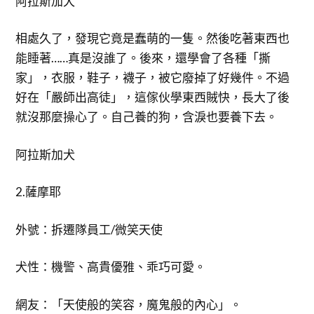
阿拉斯加犬
相處久了，發現它竟是蠢萌的一隻。然後吃著東西也
能睡著……真是沒誰了。後來，還學會了各種「撕
家」，衣服，鞋子，襪子，被它廢掉了好幾件。不過
好在「嚴師出高徒」，這傢伙學東西賊快，長大了後
就沒那麼操心了。自己養的狗，含淚也要養下去。
阿拉斯加犬
2.薩摩耶
外號：拆遷隊員工/微笑天使
犬性：機警、高貴優雅、乖巧可愛。
網友：「天使般的笑容，魔鬼般的內心」。