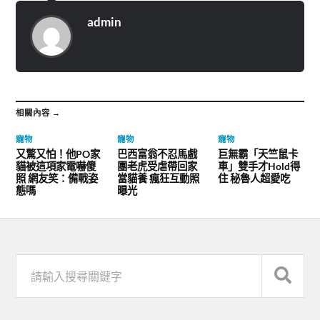
admin
相關內容 →
寵物
寵物
寵物
又驚又怕！他PO家
巴西富翁不忍馬戲
巨無霸「天竺鼠卡
貓被這項家電嚇傻
團老虎受虐帶回家
車」雙手才Hold得
照 網友笑：備戰姿
當貓養 瘋狂互動照
住 秘魯人超愛吃
態嗎
曝光