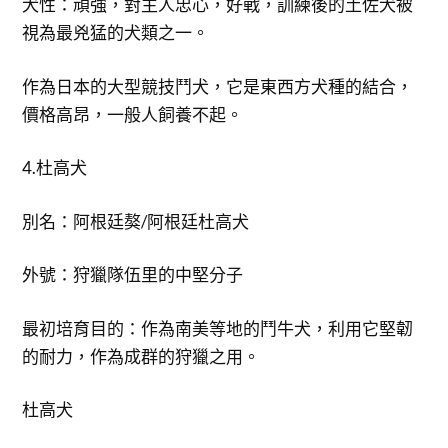
犬性：頑強，對主人忠心，好戰，訓練後的土佐犬被
視為最兇猛的犬類之一。
作為日本的大型競技鬥犬，它是東西方犬種的結合，
價格高昂，一般人飼養不起。
4.杜高犬
別名：阿根廷獒/阿根廷杜高犬
外號：狩獵隊伍里的中堅分子
最初培育目的：作為南美等地的鬥牛犬，利用它堅韌
的耐力，作為成群的狩獵之用。
杜高犬