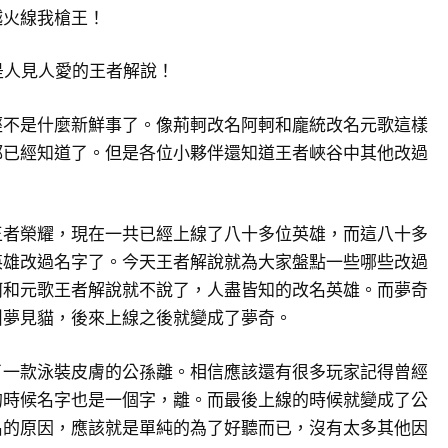
越火線我槍王！
e~我是人見人愛的王者解說！
經不是什麼新鮮事了。像荊軻改名阿軻和龐統改名元歌這樣
都已經知道了。但是各位小夥伴還知道王者峽谷中其他改過
？
王者榮耀，現在一共已經上線了八十多位英雄，而這八十多
英雄改過名字了。今天王者解說就為大家盤點一些哪些改過
軻和元歌王者解說就不說了，人盡皆知的改名英雄。而夢奇
叫夢見貓，後來上線之後就變成了夢奇。
了一款泳裝皮膚的公孫離。相信應該還有很多玩家記得曾經
的時候名字也是一個字，離。而最後上線的時候就變成了公
名的原因，應該就是單純的為了好聽而已，沒有太多其他因