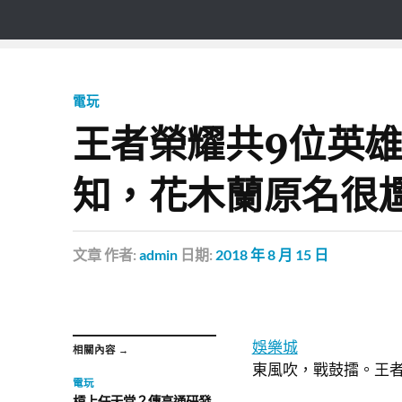
電玩
王者榮耀共9位英
知，花木蘭原名很
文章
作者:
admin
日期:
2018 年 8 月 15 日
娛樂城
相關內容 →
東風吹，戰鼓擂。王
電玩
槓上任天堂？傳高通研發