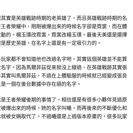
環其實是英雄戰跡時期的老英雄了，而且英雄戰跡時期的名
在王者榮耀中，剛剛被爆出來的時候名字卻是霓裳，而在體
改動的。楊玉環改霓裳，霓裳改楊玉環。最後天美還是選擇
環是歷史英雄，在名字上還是有一定吸引力的。
多玩家都不會知道他也改過名字吧。其實這個英雄並不能算
改名字。因為馬爾菲茲從來就沒上線過，在英雄戰跡其實張
料其實叫馬爾菲茲，不過在上體驗服的時候就已經變成張良
只是一個在後台數據中存在過的名字。
也是王者榮耀後期的事情了，相信還是有很多小夥伴見過原
次被爆出來的時候，她的名字叫曦。而再後來的不斷優化和
也就被女媧取代了。不過曦還是上過版本原畫的，很多玩家