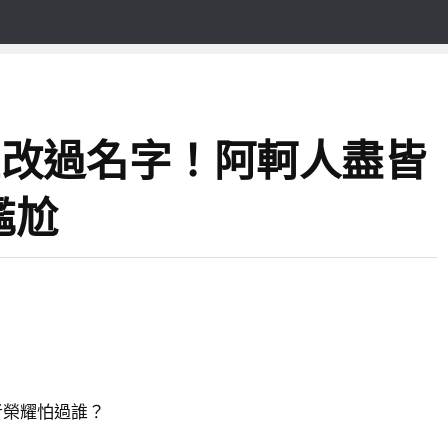
雄改過名字！阿軻人盡皆
尷尬
者榮耀怕過誰？