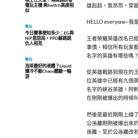
雄赳赳，氣昂昂。穿
電玩主機 與Switch高度相
似
HELLO everyon
電玩
今日賽事梗知多少：EG與
王者榮耀英雄改名已
NiP恩怨局，PPD蘇跳跳
仇人相見
事情，相信所有玩家
名字的英雄有哪些嗎
電玩
泡茶最好的液體？Liquid
爆冷不敵Chaos體驗一輪
從英雄戰跡到現在的
游
位英雄中已經有九個
名字的峽谷英雄。阿
在剛剛被爆出的時候
然後是最近剛剛上線
公孫離剛剛被爆出來
孫離。至於公孫離改