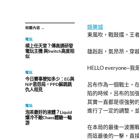
娛樂城
相關內容 →
東風吹，戰鼓擂。王
電玩
槓上任天堂？傳高通研發
雄赳赳，氣昂昂。穿
電玩主機 與Switch高度相
似
HELLO everyon
電玩
今日賽事梗知多少：EG與
呂布作為一個戰士，
NiP恩怨局，PPD蘇跳跳
仇人相見
陷的時候，呂布的加
其實一直都是很強勢
電玩
進行了一定的調整，
泡茶最好的液體？Liquid
爆冷不敵Chaos體驗一輪
游
在本局的最後一波團
而這最後的一擊，直接