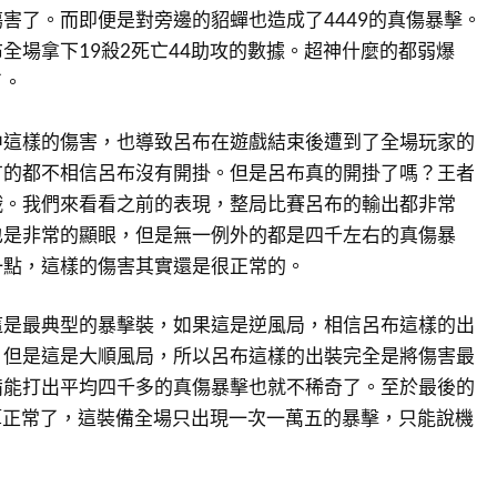
害了。而即便是對旁邊的貂蟬也造成了4449的真傷暴擊。
全場拿下19殺2死亡44助攻的數據。超神什麼的都弱爆
了。
中這樣的傷害，也導致呂布在遊戲結束後遭到了全場玩家的
有的都不相信呂布沒有開掛。但是呂布真的開掛了嗎？王者
哦。我們來看看之前的表現，整局比賽呂布的輸出都非常
也是非常的顯眼，但是無一例外的都是四千左右的真傷暴
一點，這樣的傷害其實還是很正常的。
這是最典型的暴擊裝，如果這是逆風局，相信呂布這樣的出
。但是這是大順風局，所以呂布這樣的出裝完全是將傷害最
備能打出平均四千多的真傷暴擊也就不稀奇了。至於最後的
也算正常了，這裝備全場只出現一次一萬五的暴擊，只能說機