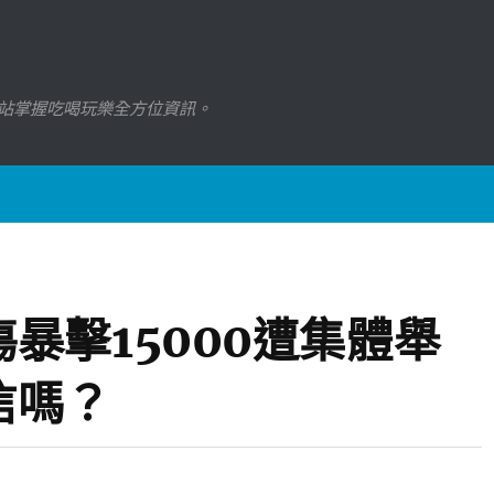
站掌握吃喝玩樂全方位資訊。
暴擊15000遭集體舉
信嗎？