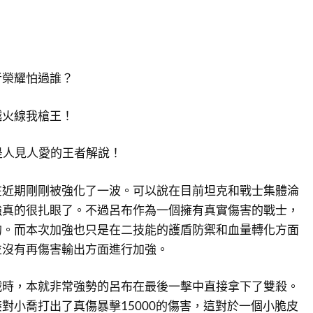
者榮耀怕過誰？
越火線我槍王！
e~我是人見人愛的王者解說！
在近期剛剛被強化了一波。可以說在目前坦克和戰士集體淪
強真的很扎眼了。不過呂布作為一個擁有真實傷害的戰士，
的。而本次加強也只是在二技能的護盾防禦和血量轉化方面
並沒有再傷害輸出方面進行加強。
戰時，本就非常強勢的呂布在最後一擊中直接拿下了雙殺。
對小喬打出了真傷暴擊15000的傷害，這對於一個小脆皮