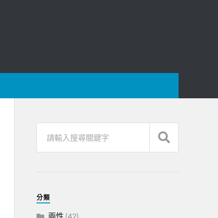
分類
兩性
(42)