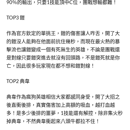
90％的輸出，只要1技能頂中C位，團戰想輸都難！
TOP3 鎧
作為官方欽定的單挑王，鎧的傷害讓人咋舌，開了大
的鎧沒人能夠在他面前抗住幾秒，而現在最火熱的暴
擊流也讓鎧變成一個有死無生的英雄，不論是團戰還
是對線只要鎧突進去就沒有回頭路，不是鎧死就是你
亡，因此很多玩家現在都不想和鎧對線！
TOP2 典韋
典韋作為瘋狗英雄相信大家都感同身受，開了大招之
後直衝後排，真實傷害加上高額的吸血，越打血越
多！是多少後排的噩夢，1技能還有解控，除非集火秒
掉典韋，不然典韋衝起來八頭牛都拉不住！