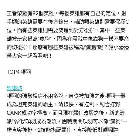
王者榮耀有82個英雄，每個英雄都有自己的定位，射
手類的英雄需要在後方輸出，輔助類英雄則需要保護C
位，而有些英雄則需要突進到對方後排，其中一些英
雄被玩家稱為”瘋狗”，因為在團戰中像瘋狗一樣不要命
的切後排！那麼有哪些英雄被稱為”瘋狗”呢？讓小潘潘
帶大家一起看看吧！
TOP4 項羽
娛樂城
項羽的強勢相信不用多說，自從被加強之後項羽一舉
成為坦克英雄的霸主，清線快、有控制、配合打野
GANK成功率極高，而且現在弱化改版之後，新的流
派”弱化”項羽成為潮流，團戰期間項羽可以像”瘋狗”一
樣直突後排，2技能搭配弱化，直接降低對麵糰體