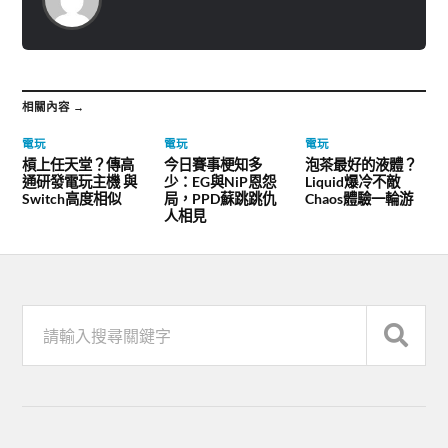
相關內容 →
電玩
電玩
電玩
槓上任天堂？傳高
今日賽事梗知多
泡茶最好的液體？
通研發電玩主機 與
少：EG與NiP恩怨
Liquid爆冷不敵
Switch高度相似
局，PPD蘇跳跳仇
Chaos體驗一輪游
人相見