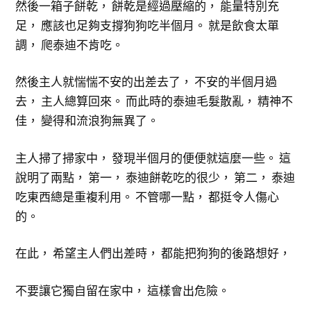
然後一箱子餅乾， 餅乾是經過壓縮的， 能量特別充
足， 應該也足夠支撐狗狗吃半個月。 就是飲食太單
調， 爬泰迪不肯吃。
然後主人就惴惴不安的出差去了， 不安的半個月過
去， 主人總算回來。 而此時的泰迪毛髮散亂， 精神不
佳， 變得和流浪狗無異了。
主人掃了掃家中， 發現半個月的便便就這麼一些。 這
說明了兩點， 第一， 泰迪餅乾吃的很少， 第二， 泰迪
吃東西總是重複利用。 不管哪一點， 都挺令人傷心
的。
在此， 希望主人們出差時， 都能把狗狗的後路想好，
不要讓它獨自留在家中， 這樣會出危險。