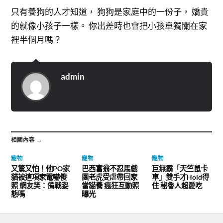
只有養狗的人才知道， 狗狗是家庭中的一份子， 嬌貴
的就像小孩子一樣。 你出差時也會把小孩單獨關在家
裡半個月嗎？
admin
相關內容 →
寵物
寵物
寵物
又驚又怕！他PO家
巴西富翁不忍馬戲
巨無霸「天竺鼠卡
貓被這項家電嚇傻
團老虎受虐帶回家
車」雙手才Hold得
照 網友笑：備戰姿
當貓養 瘋狂互動照
住 秘魯人超愛吃
態嗎
曝光