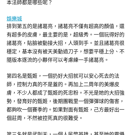
本法師都是哪些呢？
娛樂城
排到第五的是諸葛亮，諸葛亮不僅有超高的顏值，還
有超多的皮膚，最主要的是，超級秀。一個玩得好的
諸葛亮，貼臉被動接大招，人頭到手。並且諸葛亮很
穩定，基本沒有被天美動過刀子，想要平穩上分、不
隨版本逐流的小夥伴可以考慮練一手諸葛亮。
第四名是甄姬，一個扔好大招就可以安心死去的法
師，控制力真的不是蓋的。再加上二周年的美爆皮
膚，不少人都成了甄姬的死忠粉。不光是她的大招強
勢，發育好的甄姬，後期團戰里一個彈彈球的傷害，
都夠吹一個賽季的。如果對面有甄姬，己方最好出一
個莊周，不然被控死真的很難受。
第三名就是武則天，一個人民幣英雄，甚至她的震懾