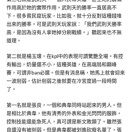
作用高於她的實際作用。武則天的勝率一直居高不
下，很多貧民窟玩家，比如我，就十分反對這種錢堆
出來的勝率。可是武則天玩家說：「我們武則天勝率
高，是因為沒有人拿她掉分刷戰績。」聽起來也不無
道理。
第二就是楊玉環，在kpl中的表現可謂驚艷全場。有控
有輸出，奶量還不小，這種英雄，在高端局和巔峰
賽，可謂非ban必選。但是有消息稱，她馬上就會迎來
一波削弱，估計削弱之後就要在冷宮度過一段時間
了。
第一名就是張良，一個和典韋同時站起來的男人。但
是相比於典韋，他有清秀的外表和金光閃閃的服飾，
控制技能還能急死人，真可謂是斯文敗類了。雖然張
良還沒有被削弱，但是典韋都被划進砍廢名單了，張