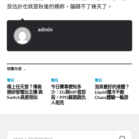
良估計也就是秋後的螞蚱，蹦躂不了幾天了。
admin
相關內容 →
電玩
電玩
電玩
槓上任天堂？傳高
今日賽事梗知多
泡茶最好的液體？
通研發電玩主機 與
少：EG與NiP恩怨
Liquid爆冷不敵
Switch高度相似
局，PPD蘇跳跳仇
Chaos體驗一輪游
人相見