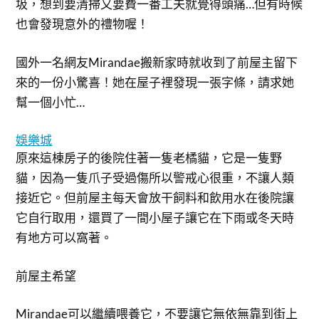
圾，想到要清掃又要費一番工夫就覺得頭痛…但有時候
也會發現意外的禮物喔！
國外一名網友Mirandae搬新家時就收到了前屋主留下
來的一份小驚喜！她在屋子裡發現一張字條，請求她
幫一個小忙…
娛樂城
原來這棟房子的後院住著一隻老橘貓，它是一隻野
貓，因為一隻爪子受過傷所以警戒心很重，不讓人類
接近它。但前屋主每天會放干飼料和飲用水在後院讓
它自行取用，還買了一間小屋子讓它在下雨或冬天時
有地方可以窩著。
前屋主希望
Mirandae可以繼續喂養它，不要讓它無依無靠到街上