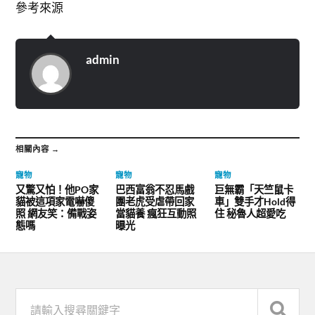
參考來源
admin
相關內容 →
寵物
寵物
寵物
又驚又怕！他PO家
巴西富翁不忍馬戲
巨無霸「天竺鼠卡
貓被這項家電嚇傻
團老虎受虐帶回家
車」雙手才Hold得
照 網友笑：備戰姿
當貓養 瘋狂互動照
住 秘魯人超愛吃
態嗎
曝光