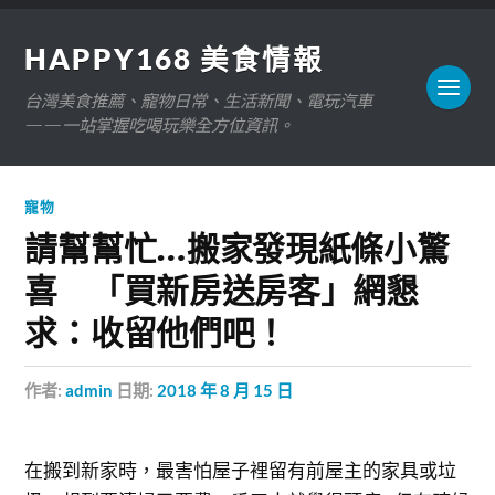
HAPPY168 美食情報
台灣美食推薦、寵物日常、生活新聞、電玩汽車
——一站掌握吃喝玩樂全方位資訊。
寵物
請幫幫忙…搬家發現紙條小驚
喜 「買新房送房客」網懇
求：收留他們吧！
作者:
admin
日期:
2018 年 8 月 15 日
在搬到新家時，最害怕屋子裡留有前屋主的家具或垃